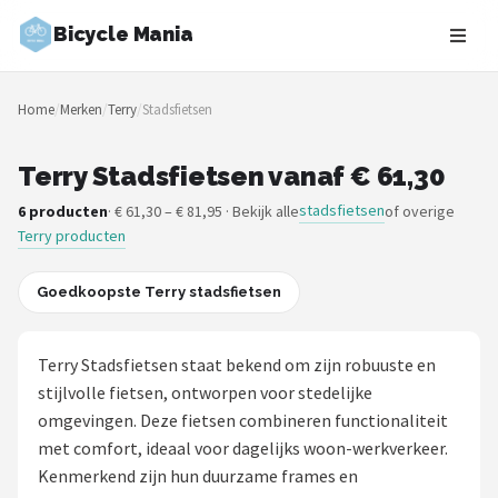
Bicycle Mania
Zoeken
Home
/
Merken
/
Terry
/
Stadsfietsen
NAVIGATIE
Shop
Terry Stadsfietsen vanaf € 61,30
stadsfietsen
6 producten
· € 61,30 – € 81,95 · Bekijk alle
of overige
Merken
Terry producten
Blog
Goedkoopste Terry stadsfietsen
Fietsroutes
Terry Stadsfietsen staat bekend om zijn robuuste en
Kinderfietsen
stijlvolle fietsen, ontworpen voor stedelijke
omgevingen. Deze fietsen combineren functionaliteit
Stadsfietsen
met comfort, ideaal voor dagelijks woon-werkverkeer.
Kenmerkend zijn hun duurzame frames en
Elektrische fietsen