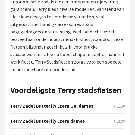
ergonomische zadels die een ontspannen rijervaring
garanderen. Terry biedt diverse modellen, variërend van
Mountainbikes
klassieke designs tot moderne varianten, vaak
uitgerust met handige accessoires zoals
Shop
bagagedragers en verlichting. Veel aandacht wordt
POPULAIRE MERKEN
besteed aan onderhoudsvriendelijkheid, waardoor deze
fietsen bijzonder geschikt zijn voor drukke
Basil
stadsbewoners. Of je nu boodschappen doet of naar het
werk fietst, Terry Stadsfietsen zorgt voor een soepele
Volare
en betrouwbare rit door de stad.
ABUS
Voordeligste Terry stadsfietsen
AXA
Terry Zadel Butterfly Exera Gel dames
€ 61,30
New Looxs
Terry Zadel Butterfly Exera dames
€ 62,99
BBB Cycling