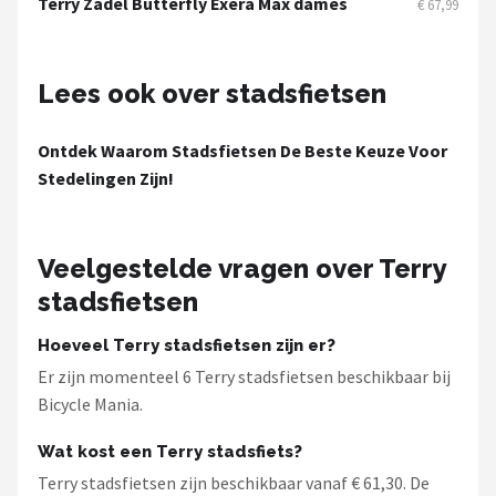
Terry Zadel Butterfly Exera Max dames
€ 67,99
Schwalbe
Voltano
Lees ook over stadsfietsen
Shimano
Ontdek Waarom Stadsfietsen De Beste Keuze Voor
Cortina
Stedelingen Zijn!
Alle merken →
Veelgestelde vragen over Terry
stadsfietsen
Hoeveel Terry stadsfietsen zijn er?
Er zijn momenteel 6 Terry stadsfietsen beschikbaar bij
Bicycle Mania.
Wat kost een Terry stadsfiets?
Terry stadsfietsen zijn beschikbaar vanaf € 61,30. De