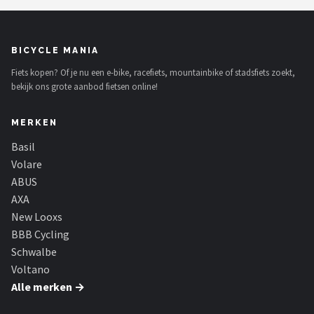
Schwalbe
Voltano
BICYCLE MANIA
Fiets kopen? Of je nu een e-bike, racefiets, mountainbike of stadsfiets zoekt,
Shimano
bekijk ons grote aanbod fietsen online!
Cortina
MERKEN
Alle merken →
Basil
Volare
ABUS
AXA
New Looxs
BBB Cycling
Schwalbe
Voltano
Alle merken →