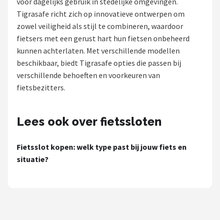
voor dagelijks gebruik in stedelijke omgevingen.
Tigrasafe richt zich op innovatieve ontwerpen om
Mountainbikes
zowel veiligheid als stijl te combineren, waardoor
fietsers met een gerust hart hun fietsen onbeheerd
Shop
kunnen achterlaten. Met verschillende modellen
POPULAIRE MERKEN
beschikbaar, biedt Tigrasafe opties die passen bij
verschillende behoeften en voorkeuren van
Basil
fietsbezitters.
Volare
Lees ook over fietssloten
ABUS
Fietsslot kopen: welk type past bij jouw fiets en
AXA
situatie?
New Looxs
BBB Cycling