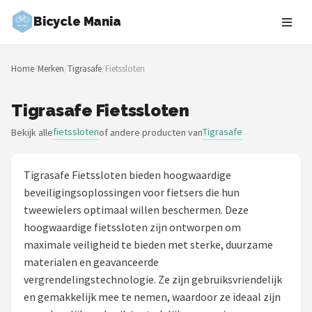
Bicycle Mania
Zoeken
Home
/
Merken
/
Tigrasafe
/
Fietssloten
NAVIGATIE
Shop
Tigrasafe Fietssloten
fietssloten
Tigrasafe
Bekijk alle
of andere producten van
Merken
Blog
Tigrasafe Fietssloten bieden hoogwaardige
beveiligingsoplossingen voor fietsers die hun
Fietsroutes
tweewielers optimaal willen beschermen. Deze
hoogwaardige fietssloten zijn ontworpen om
Kinderfietsen
maximale veiligheid te bieden met sterke, duurzame
materialen en geavanceerde
Stadsfietsen
vergrendelingstechnologie. Ze zijn gebruiksvriendelijk
en gemakkelijk mee te nemen, waardoor ze ideaal zijn
Elektrische fietsen