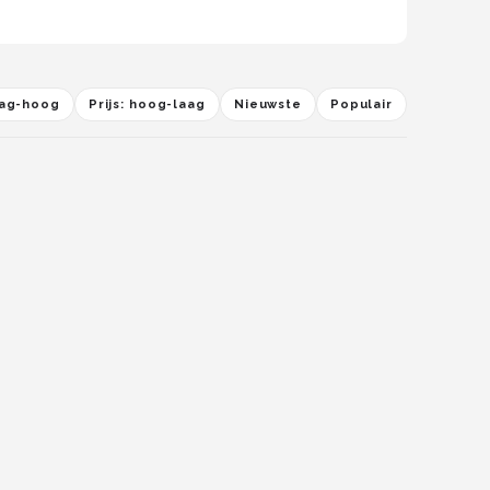
laag-hoog
Prijs: hoog-laag
Nieuwste
Populair