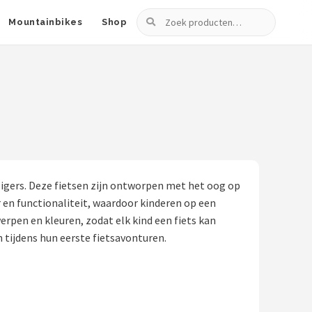
Zoeken
Mountainbikes
Shop
izigers. Deze fietsen zijn ontworpen met het oog op
 en functionaliteit, waardoor kinderen op een
erpen en kleuren, zodat elk kind een fiets kan
en tijdens hun eerste fietsavonturen.