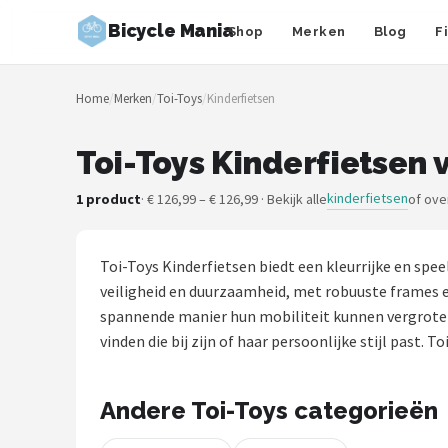
Bicycle Mania
Shop
Merken
Blog
F
Zoeken
Home
/
Merken
/
Toi-Toys
/
Kinderfietsen
NAVIGATIE
Shop
Toi-Toys Kinderfietsen 
Merken
kinderfietsen
1 product
· € 126,99 – € 126,99 · Bekijk alle
of ove
Blog
Toi-Toys Kinderfietsen biedt een kleurrijke en spe
Fietsroutes
veiligheid en duurzaamheid, met robuuste frames en
spannende manier hun mobiliteit kunnen vergroten. 
Kinderfietsen
vinden die bij zijn of haar persoonlijke stijl past.
Stadsfietsen
Andere Toi-Toys categorieën
Elektrische fietsen