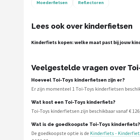
Moederfietsen
Reflectoren
Mountainbikes
Lees ook over kinderfietsen
Shop
POPULAIRE MERKEN
Kinderfiets kopen: welke maat past bij jouw kin
Basil
Volare
Veelgestelde vragen over Toi
Hoeveel Toi-Toys kinderfietsen zijn er?
ABUS
Er zijn momenteel 1 Toi-Toys kinderfietsen beschik
AXA
Wat kost een Toi-Toys kinderfiets?
Toi-Toys kinderfietsen zijn beschikbaar vanaf € 126,
New Looxs
Wat is de goedkoopste Toi-Toys kinderfiets?
BBB Cycling
De goedkoopste optie is de
Kinderfiets - Kinderfiet