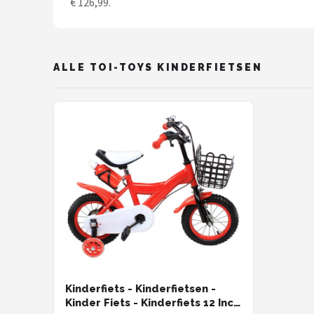
€ 126,99.
Schwalbe
Voltano
ALLE TOI-TOYS KINDERFIETSEN
Shimano
Cortina
Alle merken →
Kinderfiets - Kinderfietsen -
Kinder Fiets - Kinderfiets 12 Inch