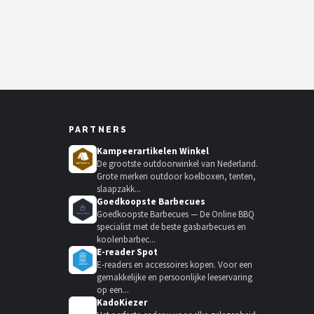
PARTNERS
Kampeerartikelen Winkel
De grootste outdoorwinkel van Nederland.
Grote merken outdoor koelboxen, tenten,
slaapzakk...
Goedkoopste Barbecues
Goedkoopste Barbecues — De Online BBQ
specialist met de beste gasbarbecues en
koolenbarbec...
E-reader Spot
E-readers en accessoires kopen. Voor een
gemakkelijke en persoonlijke leeservaring
op een...
KadoKiezer
🎁