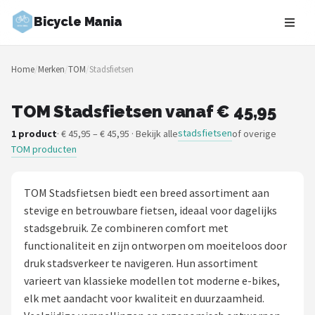
Bicycle Mania
Zoeken
Home
/
Merken
/
TOM
/
Stadsfietsen
NAVIGATIE
Shop
TOM Stadsfietsen vanaf € 45,95
stadsfietsen
1 product
· € 45,95 – € 45,95 · Bekijk alle
of overige
Merken
TOM producten
Blog
TOM Stadsfietsen biedt een breed assortiment aan
Fietsroutes
stevige en betrouwbare fietsen, ideaal voor dagelijks
stadsgebruik. Ze combineren comfort met
Kinderfietsen
functionaliteit en zijn ontworpen om moeiteloos door
druk stadsverkeer te navigeren. Hun assortiment
Stadsfietsen
varieert van klassieke modellen tot moderne e-bikes,
elk met aandacht voor kwaliteit en duurzaamheid.
Elektrische fietsen