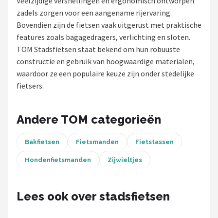
Veelzijdige versnellingen en ergonomisch ontworpen
zadels zorgen voor een aangename rijervaring.
Mountainbikes
Bovendien zijn de fietsen vaak uitgerust met praktische
features zoals bagagedragers, verlichting en sloten.
Shop
TOM Stadsfietsen staat bekend om hun robuuste
POPULAIRE MERKEN
constructie en gebruik van hoogwaardige materialen,
waardoor ze een populaire keuze zijn onder stedelijke
Basil
fietsers.
Volare
Andere TOM categorieën
ABUS
Bakfietsen
Fietsmanden
Fietstassen
AXA
Hondenfietsmanden
Zijwieltjes
New Looxs
Lees ook over stadsfietsen
BBB Cycling