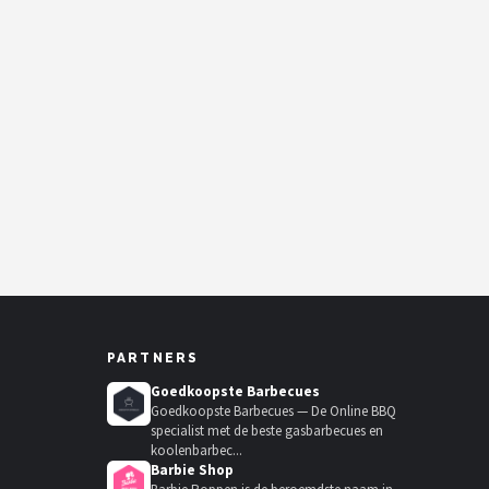
PARTNERS
Goedkoopste Barbecues
Goedkoopste Barbecues — De Online BBQ
specialist met de beste gasbarbecues en
koolenbarbec...
Barbie Shop