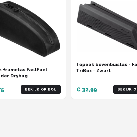
Topeak bovenbuistas - F
 frametas FastFuel
TriBox - Zwart
ader Drybag
75
€ 32,99
BEKIJK OP BOL
BEKIJK O