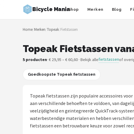
Bicycle Mania
Shop
Merken
Blog
F
Zoeken
Home
/
Merken
/
Topeak
/
Fietstassen
NAVIGATIE
Shop
Topeak Fietstassen vana
Merken
fietstassen
5 producten
· € 29,95 – € 60,60 · Bekijk alle
of over
Blog
Goedkoopste Topeak fietstassen
Fietsroutes
Topeak fietstassen zijn populaire accessoires voo
Kinderfietsen
aan verschillende behoeften te voldoen, van dagel
veelzijdigheid en geïntegreerde QuickTrack-syste
Stadsfietsen
waterbestendige materialen en hebben verschillend
fietstassen een betrouwbare keuze voor zowel recre
Elektrische fietsen