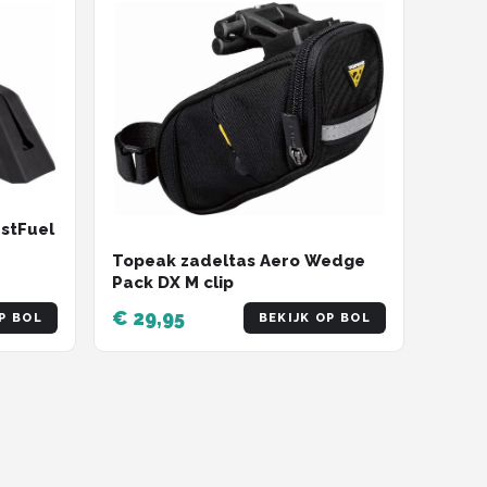
astFuel
Topeak zadeltas Aero Wedge
Pack DX M clip
€ 29,95
P BOL
BEKIJK OP BOL