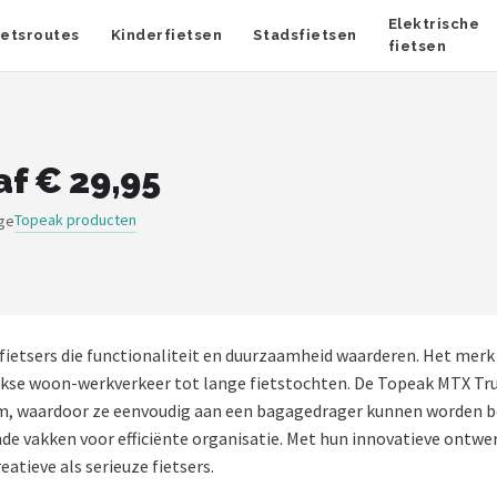
Elektrische
ietsroutes
Kinderfietsen
Stadsfietsen
fietsen
f € 29,95
Topeak producten
ige
r fietsers die functionaliteit en duurzaamheid waarderen. Het mer
ijkse woon-werkverkeer tot lange fietstochten. De Topeak MTX Tr
em, waardoor ze eenvoudig aan een bagagedrager kunnen worden be
e vakken voor efficiënte organisatie. Met hun innovatieve ontwer
atieve als serieuze fietsers.