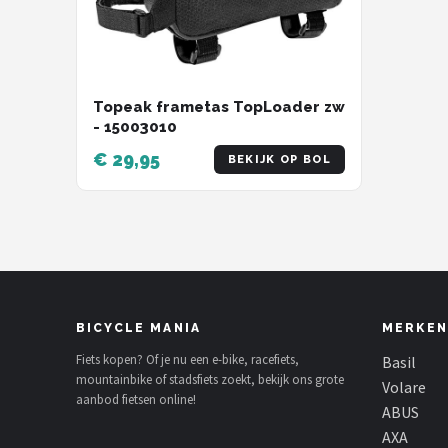
Topeak frametas TopLoader zw
- 15003010
€ 29,95
BEKIJK OP BOL
BICYCLE MANIA
MERKEN
Fiets kopen? Of je nu een e-bike, racefiets,
Basil
mountainbike of stadsfiets zoekt, bekijk ons grote
Volare
aanbod fietsen online!
ABUS
AXA