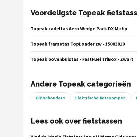
Voordeligste Topeak fietstas
Mountainbikes
Shop
Topeak zadeltas Aero Wedge Pack DX M clip
POPULAIRE MERKEN
Topeak frametas TopLoader zw - 15003010
Basil
Topeak bovenbuistas - FastFuel TriBox - Zwart
Volare
ABUS
Andere Topeak categorieën
AXA
Bidonhouders
Elektrische fietspompen
New Looxs
Lees ook over fietstassen
BBB Cycling
Vind de Ideale Fietstas: Jouw Ultieme Gids voor 