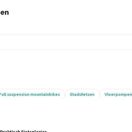
sen
Full suspension mountainbikes
Stadsfietsen
Vloerpompen
Praktisch Fietsplezier