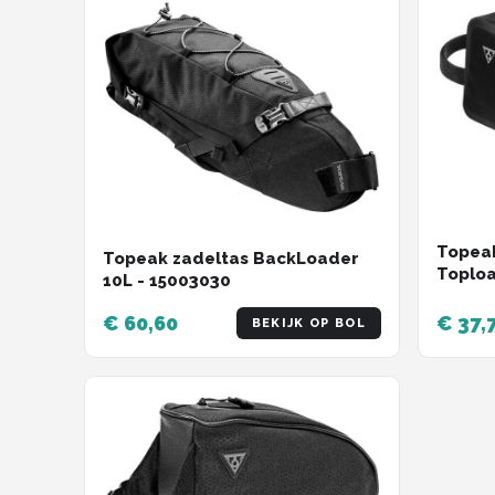
Topeak
Topeak zadeltas BackLoader
Toplo
10L - 15003030
€ 60,60
€ 37,
BEKIJK OP BOL