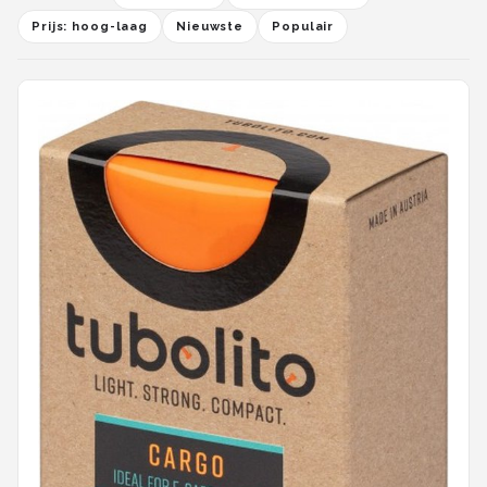
Schwalbe
Prijs: hoog-laag
Nieuwste
Populair
Voltano
Shimano
Cortina
Alle merken →