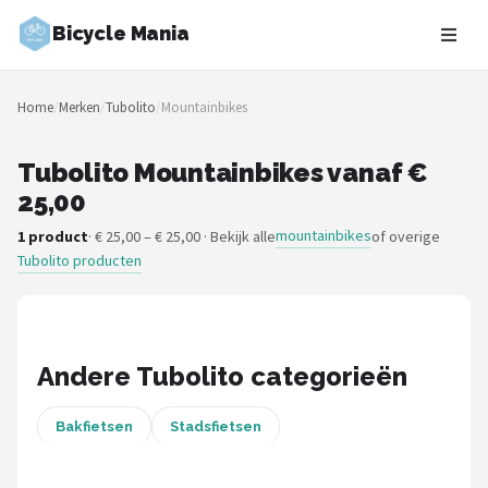
Bicycle Mania
Zoeken
Home
/
Merken
/
Tubolito
/
Mountainbikes
NAVIGATIE
Shop
Tubolito Mountainbikes vanaf €
25,00
Merken
mountainbikes
1 product
· € 25,00 – € 25,00 · Bekijk alle
of overige
Tubolito producten
Blog
Fietsroutes
Kinderfietsen
Andere Tubolito categorieën
Stadsfietsen
Bakfietsen
Stadsfietsen
Elektrische fietsen