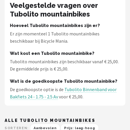
Veelgestelde vragen over
Mountainbikes
Tubolito mountainbikes
Shop
Hoeveel Tubolito mountainbikes zijn er?
Er zijn momenteel 1 Tubolito mountainbikes
POPULAIRE MERKEN
beschikbaar bij Bicycle Mania.
Basil
Wat kost een Tubolito mountainbike?
Volare
Tubolito mountainbikes zijn beschikbaar vanaf € 25,00.
De gemiddelde prijs is € 25,00.
ABUS
Wat is de goedkoopste Tubolito mountainbike?
De goedkoopste optie is de
AXA
Tubolito Binnenband voor
Bakfiets 24 - 1.75 - 2.5 Av
voor € 25,00.
New Looxs
BBB Cycling
ALLE TUBOLITO MOUNTAINBIKES
SORTEREN:
Aanbevolen
Prijs: laag-hoog