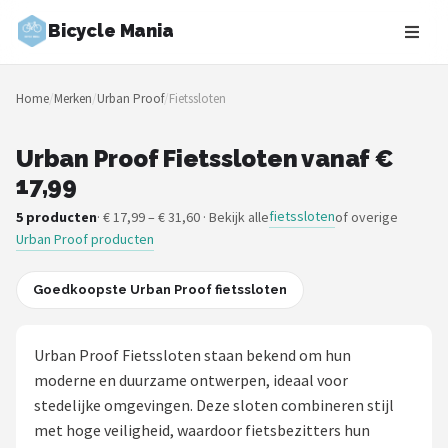
Bicycle Mania
Zoeken
Home
/
Merken
/
Urban Proof
/
Fietssloten
NAVIGATIE
Shop
Urban Proof Fietssloten vanaf €
17,99
Merken
fietssloten
5 producten
· € 17,99 – € 31,60 · Bekijk alle
of overige
Urban Proof producten
Blog
Fietsroutes
Goedkoopste Urban Proof fietssloten
Kinderfietsen
Urban Proof Fietssloten staan bekend om hun
moderne en duurzame ontwerpen, ideaal voor
Stadsfietsen
stedelijke omgevingen. Deze sloten combineren stijl
met hoge veiligheid, waardoor fietsbezitters hun
Elektrische fietsen