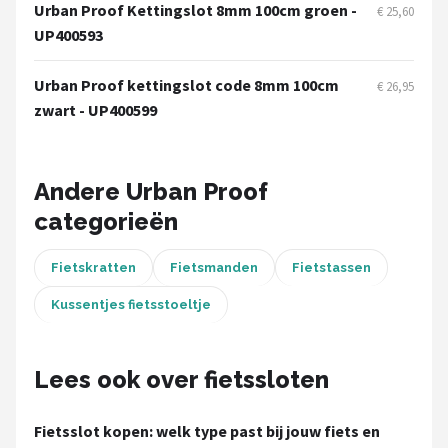
Schwalbe
Urban Proof Kettingslot 8mm 100cm groen -
€ 25,60
UP400593
Voltano
Urban Proof kettingslot code 8mm 100cm
€ 26,95
Shimano
zwart - UP400599
Cortina
Andere Urban Proof
Alle merken →
categorieën
Fietskratten
Fietsmanden
Fietstassen
Kussentjes fietsstoeltje
Lees ook over fietssloten
Fietsslot kopen: welk type past bij jouw fiets en