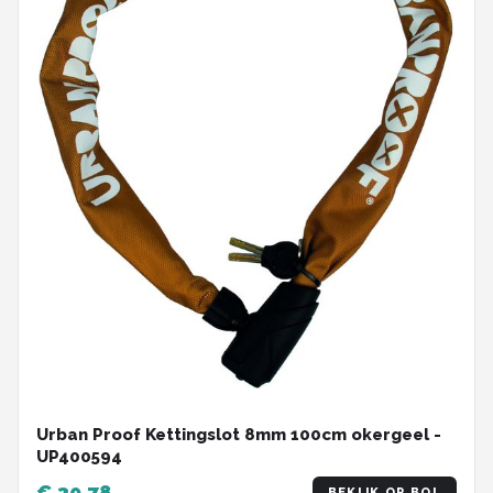
Urban Proof Kettingslot 8mm 100cm okergeel -
UP400594
€ 30,78
BEKIJK OP BOL