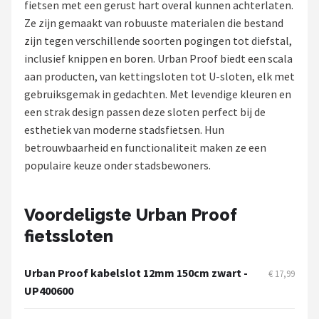
fietsen met een gerust hart overal kunnen achterlaten.
Ze zijn gemaakt van robuuste materialen die bestand
Mountainbikes
zijn tegen verschillende soorten pogingen tot diefstal,
inclusief knippen en boren. Urban Proof biedt een scala
Shop
aan producten, van kettingsloten tot U-sloten, elk met
POPULAIRE MERKEN
gebruiksgemak in gedachten. Met levendige kleuren en
een strak design passen deze sloten perfect bij de
Basil
esthetiek van moderne stadsfietsen. Hun
betrouwbaarheid en functionaliteit maken ze een
Volare
populaire keuze onder stadsbewoners.
ABUS
Voordeligste Urban Proof
AXA
fietssloten
New Looxs
Urban Proof kabelslot 12mm 150cm zwart -
€ 17,99
BBB Cycling
UP400600