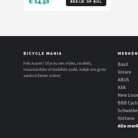
€ 14,50
BEKIJK OP BOL
BICYCLE MANIA
MERKEN
Fiets kopen? Of je nu een e-bike, racefiets,
Basil
mountainbike of stadsfiets zoekt, bekijk ons grote
Volare
aanbod fietsen online!
ABUS
AXA
New Loox
BBB Cycl
Schwalbe
Voltano
Alle mer