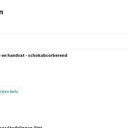
n
e en handvat - schokabsorberend
tjes fiets
or Stedelingen Zijn!