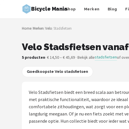
Bicycle Mania
Shop
Merken
Blog
F
Zoeken
Home
/
Merken
/
Velo
/
Stadsfietsen
NAVIGATIE
Shop
Velo Stadsfietsen vanaf
Merken
stadsfietsen
5 producten
· € 14,50 – € 45,69 · Bekijk alle
of ove
Blog
Goedkoopste Velo stadsfietsen
Fietsroutes
Velo Stadsfietsen biedt een breed scala aan betrou
Kinderfietsen
met praktische functionaliteit, waardoor ze ideaal
comfortabele zithoudingen, wat zorgt voor een ple
Stadsfietsen
langdurig meegaan. Of je nu een fiets zoekt met v
passende optie. Hun collectie biedt voor ieder wat w
Elektrische fietsen