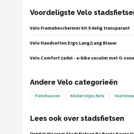
Voordeligste Velo stadsfietse
Mountainbikes
Shop
Velo Framebeschermer kit 8 delig transparant
POPULAIRE MERKEN
Velo Handvatten Ergo Lang/Lang Blauw
Basil
Velo Comfort zadel - e-bike vacuüm met O-zon
Volare
ABUS
Andere Velo categorieën
AXA
Fietshoezen
Kinderzitjes fiets
Voetsteun
New Looxs
Lees ook over stadsfietsen
BBB Cycling
Ontdek Waarom Stadsfietsen De Beste Keuze Vo