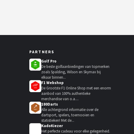
PARTNERS
Golf Pro
De beste golfaanbiedingen van topmerken
zoals Spalding, Wilson en Skymax bij
elkaar binnen...
F1 Webshop
De Grootste F1 Online Shop met een enorm
aanbod van 100% authentieke
merchandise van o.a....
180Darts
Alle achtergrond informatie over de
dartsport, spelers, toernooien en
statistieken! Met de...
KadoKiezer
🎁
Het perfecte cadeau voor elke gelegenheid.