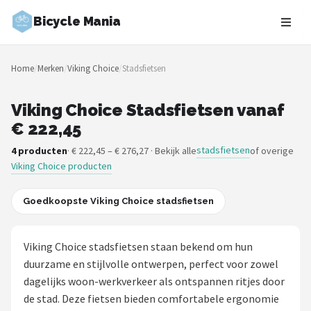
Bicycle Mania
Zoeken
Home
/
Merken
/
Viking Choice
/
Stadsfietsen
NAVIGATIE
Shop
Viking Choice Stadsfietsen vanaf
€ 222,45
Merken
stadsfietsen
4 producten
· € 222,45 – € 276,27 · Bekijk alle
of overige
Viking Choice producten
Blog
Fietsroutes
Goedkoopste Viking Choice stadsfietsen
Kinderfietsen
Viking Choice stadsfietsen staan bekend om hun
duurzame en stijlvolle ontwerpen, perfect voor zowel
Stadsfietsen
dagelijks woon-werkverkeer als ontspannen ritjes door
de stad. Deze fietsen bieden comfortabele ergonomie
Elektrische fietsen