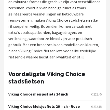
en robuuste frames die geschikt zijn voor verschillende
terreinen. Voorzien van handige functies zoals
Mountainbikes
geïntegreerde versnellingen en betrouwbare
remsystemen, maken Viking Choice stadsfietsen elke
Shop
rit soepel en veilig. Bovendien komen ze vaak met
POPULAIRE MERKEN
extra's zoals spatborden, bagagedragers en
verlichting, waardoor ze ideaal zijn voor praktisch
Basil
gebruik. Met een breed scala aan modellen en kleuren,
bieden Viking Choice fietsen iets voor elke stedelijke
Volare
fietser die waarde hecht aan kwaliteit en stijl.
ABUS
Voordeligste Viking Choice
AXA
stadsfietsen
New Looxs
Viking Choice meisjesfiets 24 inch
€ 222,45
BBB Cycling
Viking Choice Meisjesfiets 26 inch - Roze
€ 232,15