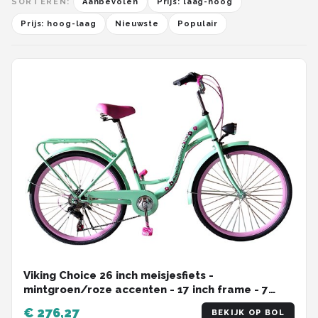
SORTEREN:
Aanbevolen
Prijs: laag-hoog
Prijs: hoog-laag
Nieuwste
Populair
Viking Choice 26 inch meisjesfiets -
mintgroen/roze accenten - 17 inch frame - 7
versnellingen
€ 276,27
BEKIJK OP BOL