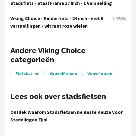
Schwalbe
Stadsfiets - Staal Frame 17 inch - 1 Versnelling
Voltano
Viking Choice - Kinderfiets - 24 inch - met 6
€ 265,56
versnellingen - wit met roze wielen
Shimano
Cortina
Andere Viking Choice
categorieën
Alle merken →
Fietskarren
Gravelfietsen
Vouwfietsen
Lees ook over stadsfietsen
Ontdek Waarom Stadsfietsen De Beste Keuze Voor
Stedelingen Zijn!