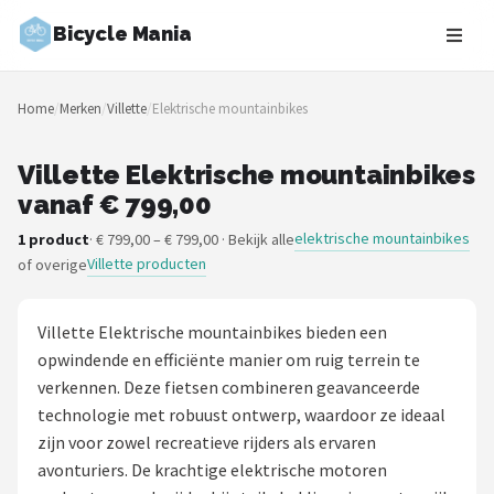
Bicycle Mania
Zoeken
Home
/
Merken
/
Villette
/
Elektrische mountainbikes
NAVIGATIE
Shop
Villette Elektrische mountainbikes
vanaf € 799,00
Merken
elektrische mountainbikes
1 product
· € 799,00 – € 799,00 · Bekijk alle
Villette producten
of overige
Blog
Fietsroutes
Villette Elektrische mountainbikes bieden een
opwindende en efficiënte manier om ruig terrein te
Kinderfietsen
verkennen. Deze fietsen combineren geavanceerde
technologie met robuust ontwerp, waardoor ze ideaal
Stadsfietsen
zijn voor zowel recreatieve rijders als ervaren
avonturiers. De krachtige elektrische motoren
Elektrische fietsen