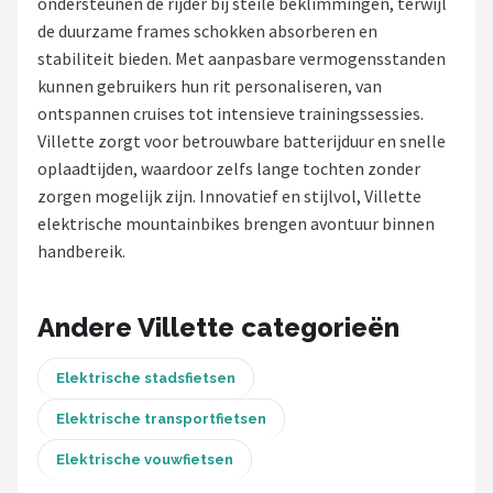
ondersteunen de rijder bij steile beklimmingen, terwijl
de duurzame frames schokken absorberen en
Mountainbikes
stabiliteit bieden. Met aanpasbare vermogensstanden
kunnen gebruikers hun rit personaliseren, van
Shop
ontspannen cruises tot intensieve trainingssessies.
POPULAIRE MERKEN
Villette zorgt voor betrouwbare batterijduur en snelle
oplaadtijden, waardoor zelfs lange tochten zonder
Basil
zorgen mogelijk zijn. Innovatief en stijlvol, Villette
elektrische mountainbikes brengen avontuur binnen
Volare
handbereik.
ABUS
Andere Villette categorieën
AXA
Elektrische stadsfietsen
New Looxs
Elektrische transportfietsen
BBB Cycling
Elektrische vouwfietsen