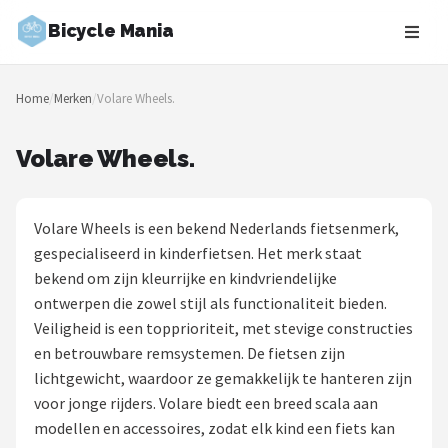
Bicycle Mania
Zoeken
Home
/
Merken
/
Volare Wheels.
NAVIGATIE
Shop
Volare Wheels.
Merken
Volare Wheels is een bekend Nederlands fietsenmerk,
Blog
gespecialiseerd in kinderfietsen. Het merk staat
bekend om zijn kleurrijke en kindvriendelijke
Fietsroutes
ontwerpen die zowel stijl als functionaliteit bieden.
Veiligheid is een topprioriteit, met stevige constructies
Kinderfietsen
en betrouwbare remsystemen. De fietsen zijn
lichtgewicht, waardoor ze gemakkelijk te hanteren zijn
Stadsfietsen
voor jonge rijders. Volare biedt een breed scala aan
modellen en accessoires, zodat elk kind een fiets kan
Elektrische fietsen