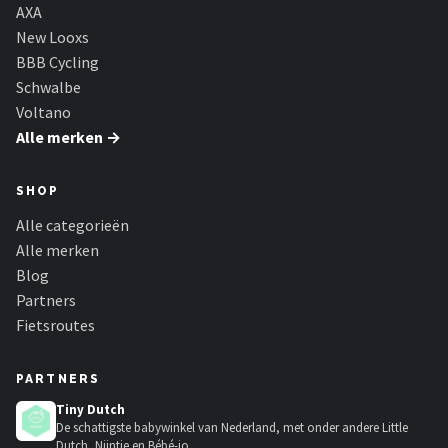
Schwalbe
AXA
New Looxs
Voltano
BBB Cycling
Schwalbe
Shimano
Voltano
Alle merken →
Cortina
SHOP
Alle merken →
Alle categorieën
Alle merken
Blog
Partners
Fietsroutes
PARTNERS
Tiny Dutch
De schattigste babywinkel van Nederland, met onder andere Little
Dutch, Nijntje en Bébé-jo...