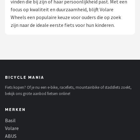
vinden die bij zijn of haar persoonlijkheid past. Met een
focus op kwaliteit en duurzaamheid, blijft Volare
Mountainbikes
Wheels een populaire keuze voor ouders die op zoek
zijn naar de ideale eerste fiets voor hun kinderen.
Shop
POPULAIRE MERKEN
Basil
Volare
BICYCLE MANIA
ABUS
Fiets kopen? Of je nu een e-bike, racefiets, mountainbike of stadsfiets zoekt,
bekijk ons grote aanbod fietsen online!
AXA
MERKEN
New Looxs
Basil
BBB Cycling
Volare
ABUS