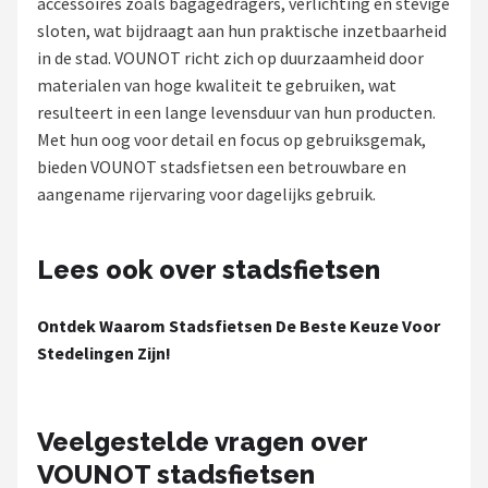
accessoires zoals bagagedragers, verlichting en stevige
sloten, wat bijdraagt aan hun praktische inzetbaarheid
Mountainbikes
in de stad. VOUNOT richt zich op duurzaamheid door
materialen van hoge kwaliteit te gebruiken, wat
Shop
resulteert in een lange levensduur van hun producten.
POPULAIRE MERKEN
Met hun oog voor detail en focus op gebruiksgemak,
bieden VOUNOT stadsfietsen een betrouwbare en
Basil
aangename rijervaring voor dagelijks gebruik.
Volare
Lees ook over stadsfietsen
ABUS
Ontdek Waarom Stadsfietsen De Beste Keuze Voor
AXA
Stedelingen Zijn!
New Looxs
Veelgestelde vragen over
BBB Cycling
VOUNOT stadsfietsen