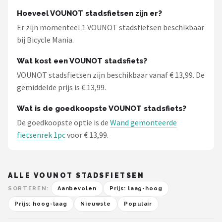
Schwalbe
Hoeveel VOUNOT stadsfietsen zijn er?
Er zijn momenteel 1 VOUNOT stadsfietsen beschikbaar
Voltano
bij Bicycle Mania.
Shimano
Wat kost een VOUNOT stadsfiets?
VOUNOT stadsfietsen zijn beschikbaar vanaf € 13,99. De
Cortina
gemiddelde prijs is € 13,99.
Alle merken →
Wat is de goedkoopste VOUNOT stadsfiets?
De goedkoopste optie is de
Wand gemonteerde
fietsenrek 1pc
voor € 13,99.
ALLE VOUNOT STADSFIETSEN
SORTEREN:
Aanbevolen
Prijs: laag-hoog
Prijs: hoog-laag
Nieuwste
Populair