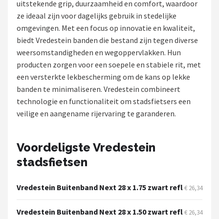
uitstekende grip, duurzaamheid en comfort, waardoor
ze ideaal zijn voor dagelijks gebruik in stedelijke
Mountainbikes
omgevingen. Met een focus op innovatie en kwaliteit,
biedt Vredestein banden die bestand zijn tegen diverse
Shop
weersomstandigheden en wegoppervlakken. Hun
POPULAIRE MERKEN
producten zorgen voor een soepele en stabiele rit, met
een versterkte lekbescherming om de kans op lekke
Basil
banden te minimaliseren. Vredestein combineert
technologie en functionaliteit om stadsfietsers een
Volare
veilige en aangename rijervaring te garanderen.
ABUS
Voordeligste Vredestein
AXA
stadsfietsen
New Looxs
Vredestein Buitenband Next 28 x 1.75 zwart refl
€ 26,34
BBB Cycling
Vredestein Buitenband Next 28 x 1.50 zwart refl
€ 26,34