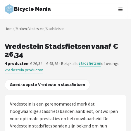
Bicycle Mania
Zoeken
Home
/
Merken
/
Vredestein
/
Stadsfietsen
NAVIGATIE
Shop
Vredestein Stadsfietsen vanaf €
26,34
Merken
stadsfietsen
4 producten
· € 26,34 – € 48,95 · Bekijk alle
of overige
Vredestein producten
Blog
Fietsroutes
Goedkoopste Vredestein stadsfietsen
Kinderfietsen
Vredestein is een gerenommeerd merk dat
hoogwaardige stadsfietsbanden aanbiedt, ontworpen
Stadsfietsen
voor optimale prestaties en betrouwbaarheid. De
Vredestein stadsfietsbanden zijn bekend om hun
Elektrische fietsen