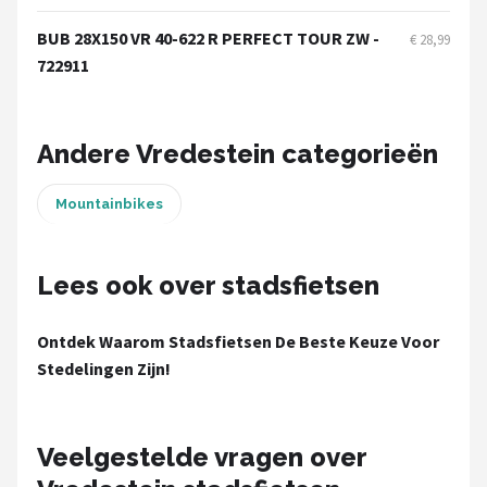
Schwalbe
BUB 28X150 VR 40-622 R PERFECT TOUR ZW -
€ 28,99
Voltano
722911
Shimano
Andere Vredestein categorieën
Cortina
Mountainbikes
Alle merken →
Lees ook over stadsfietsen
Ontdek Waarom Stadsfietsen De Beste Keuze Voor
Stedelingen Zijn!
Veelgestelde vragen over