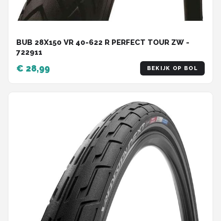
BUB 28X150 VR 40-622 R PERFECT TOUR ZW -
722911
€ 28,99
BEKIJK OP BOL