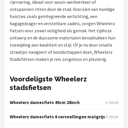
rijervaring, ideaal voor woon-werkverkeer of
ontspannen ritten door de stad. Voorzien van handige
Mountainbikes
functies zoals geïntegreerde verlichting, een
bagagedrager en verstelbare zadels, zorgen Wheelerz
Shop
fietsen voor zowel veiligheid als gemak. Het tijdloze
POPULAIRE MERKEN
ontwerp en de duurzame materialen benadrukken hun
toewijding aan kwaliteit en stijl. Of je nu door smalle
Basil
straatjes navigeert of boodschappen doet, Wheelerz
Stadsfietsen maken je reis zorgeloos en plezierig.
Volare
ABUS
Voordeligste Wheelerz
stadsfietsen
AXA
New Looxs
Wheelerz damesfiets 49cm 28inch
€ 299,00
BBB Cycling
Wheelerz damesfiets 6 versnellingen matgrijs
€ 299,00