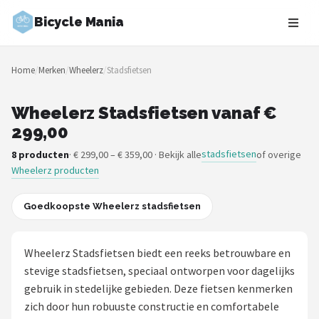
Bicycle Mania
Zoeken
Home
/
Merken
/
Wheelerz
/
Stadsfietsen
NAVIGATIE
Shop
Wheelerz Stadsfietsen vanaf €
299,00
Merken
stadsfietsen
8 producten
· € 299,00 – € 359,00 · Bekijk alle
of overige
Wheelerz producten
Blog
Fietsroutes
Goedkoopste Wheelerz stadsfietsen
Kinderfietsen
Wheelerz Stadsfietsen biedt een reeks betrouwbare en
stevige stadsfietsen, speciaal ontworpen voor dagelijks
Stadsfietsen
gebruik in stedelijke gebieden. Deze fietsen kenmerken
zich door hun robuuste constructie en comfortabele
Elektrische fietsen