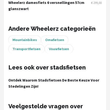
Schwalbe
Wheelerz damesfiets 6 versnellingen 57cm
€ 299,00
glanszwart
Voltano
Shimano
Andere Wheelerz categorieën
Cortina
Mountainbikes
Omafietsen
Transportfietsen
Vouwfietsen
Alle merken →
Lees ook over stadsfietsen
Ontdek Waarom Stadsfietsen De Beste Keuze Voor
Stedelingen Zijn!
Veelgestelde vragen over