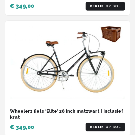
€ 349,00
BEKIJK OP BOL
Wheelerz fiets ‘Elite’ 28 inch matzwart | inclusief
krat
€ 349,00
BEKIJK OP BOL