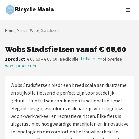
Bicycle Mania
Zoeken
Home
/
Merken
/
Wobs
/
Stadsfietsen
NAVIGATIE
Shop
Wobs Stadsfietsen vanaf € 68,60
stadsfietsen
1 product
· € 68,60 – € 68,60 · Bekijk alle
of overige
Merken
Wobs producten
Blog
Wobs Stadsfietsen biedt een breed scala aan duurzame
Fietsroutes
en stijlvolle fietsen die perfect zijn voor stedelijk
gebruik. Hun fietsen combineren functionaliteit met
Kinderfietsen
elegant design, waardoor ze ideaal zijn voor dagelijks
woon-werkverkeer en recreatieve ritten. Elke fiets is
Stadsfietsen
uitgerust met hoogwaardige materialen en innovatieve
technologieën om comfort en betrouwbaarheid te
Elektrische fietsen