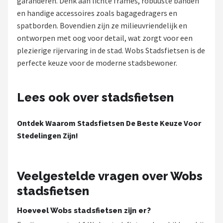
garanderen. Denk aan lichte frames, robuuste banden
en handige accessoires zoals bagagedragers en
Mountainbikes
spatborden. Bovendien zijn ze milieuvriendelijk en
ontworpen met oog voor detail, wat zorgt voor een
Shop
plezierige rijervaring in de stad. Wobs Stadsfietsen is de
POPULAIRE MERKEN
perfecte keuze voor de moderne stadsbewoner.
Basil
Lees ook over stadsfietsen
Volare
Ontdek Waarom Stadsfietsen De Beste Keuze Voor
ABUS
Stedelingen Zijn!
AXA
Veelgestelde vragen over Wobs
New Looxs
stadsfietsen
BBB Cycling
Hoeveel Wobs stadsfietsen zijn er?