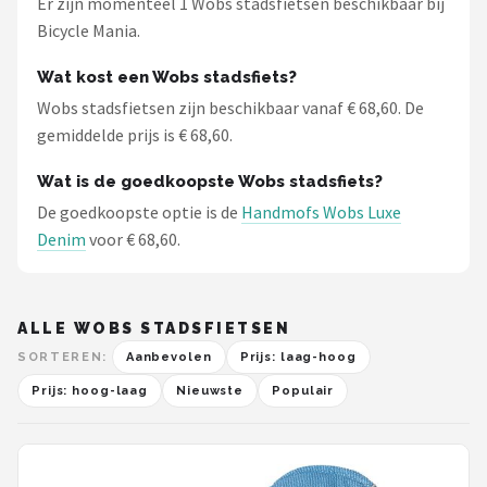
Er zijn momenteel 1 Wobs stadsfietsen beschikbaar bij
Schwalbe
Bicycle Mania.
Voltano
Wat kost een Wobs stadsfiets?
Wobs stadsfietsen zijn beschikbaar vanaf € 68,60. De
Shimano
gemiddelde prijs is € 68,60.
Cortina
Wat is de goedkoopste Wobs stadsfiets?
De goedkoopste optie is de
Handmofs Wobs Luxe
Alle merken →
Denim
voor € 68,60.
ALLE WOBS STADSFIETSEN
SORTEREN:
Aanbevolen
Prijs: laag-hoog
Prijs: hoog-laag
Nieuwste
Populair