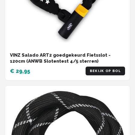
VINZ Salado ART2 goedgekeurd Fietsslot -
120cm (ANWB Slotentest 4/5 sterren)
€ 29,95
BEKIJK OP BOL