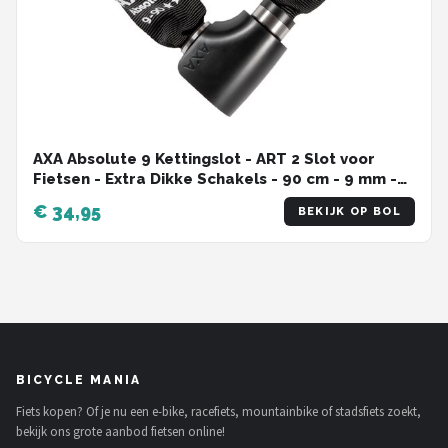
AXA Absolute 9 Kettingslot - ART 2 Slot voor
Fietsen - Extra Dikke Schakels - 90 cm - 9 mm -
Zwart
€ 34,95
BEKIJK OP BOL
BICYCLE MANIA
Fiets kopen? Of je nu een e-bike, racefiets, mountainbike of stadsfiets zoekt,
bekijk ons grote aanbod fietsen online!