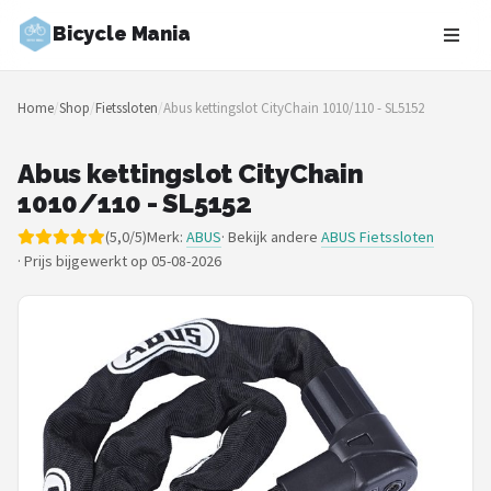
Bicycle Mania
Zoeken
Home
/
Shop
/
Fietssloten
/
Abus kettingslot CityChain 1010/110 - SL5152
NAVIGATIE
Shop
Abus kettingslot CityChain
1010/110 - SL5152
Merken
(5,0/5)
Merk:
ABUS
· Bekijk andere
ABUS Fietssloten
·
Prijs bijgewerkt op 05-08-2026
Blog
Fietsroutes
Kinderfietsen
Stadsfietsen
Elektrische fietsen