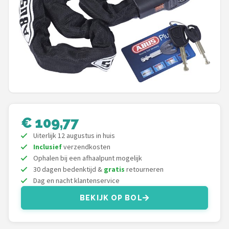
Mountainbikes
Shop
POPULAIRE MERKEN
Basil
Volare
€ 109,77
ABUS
Uiterlijk 12 augustus in huis
Inclusief
verzendkosten
AXA
Ophalen bij een afhaalpunt mogelijk
30 dagen bedenktijd &
gratis
retourneren
Dag en nacht klantenservice
New Looxs
BEKIJK OP BOL
BBB Cycling