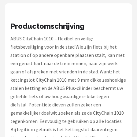
Schwalbe
Voltano
Productomschrijving
Shimano
ABUS CityChain 1010 – flexibel en veilig:
fietsbeveiliging voor in de stad Wie zijn fiets bij het
Cortina
station of op andere openbare plaatsen stalt, kan met
Alle merken →
een gerust hart naar de trein rennen, naar zijn werk
gaan of afspreken met vrienden in de stad. Want: het
kettingslot CityChain 1010 met 9 mm dikke zeshoekige
stalen ketting en de ABUS Plus-cilinder beschermt uw
geliefde fiets of uw hoogwaardige e-bike tegen
diefstal. Potentiële dieven zullen zeker een
gemakkelijker doelwit zoeken als ze de CityChain 1010
tegenkomen. Eenvoudig te gebruiken op alle locaties
Bij legitiem gebruik is het kettingslot daarentegen