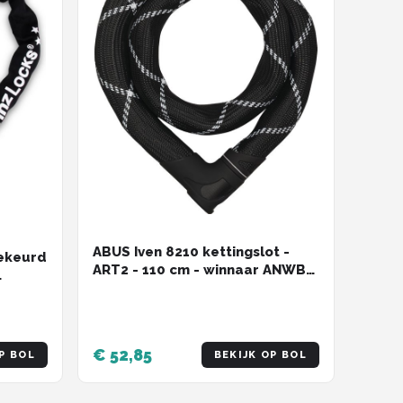
ABUS Iven 8210 kettingslot -
ekeurd
ART2 - 110 cm - winnaar ANWB
slotentest 2022
€ 52,85
P BOL
BEKIJK OP BOL