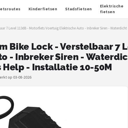
Elektrische
ietsroutes
Kinderfietsen
Stadsfietsen
fietsen
ar 7 Level 113dB - Motorfiets Voertuig Elektrische Auto - Inbreker Siren - Waterdicht
 Bike Lock - Verstelbaar 7 L
o - Inbreker Siren - Waterdic
Help - Installatie 10-50M
werkt op 03-08-2026