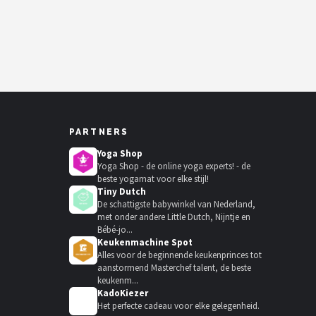
PARTNERS
Yoga Shop
Yoga Shop - de online yoga experts! - de
beste yogamat voor elke stijl!
Tiny Dutch
De schattigste babywinkel van Nederland,
met onder andere Little Dutch, Nijntje en
Bébé-jo...
Keukenmachine Spot
Alles voor de beginnende keukenprinces tot
aanstormend Masterchef talent, de beste
keukenm...
KadoKiezer
🎁
Het perfecte cadeau voor elke gelegenheid.