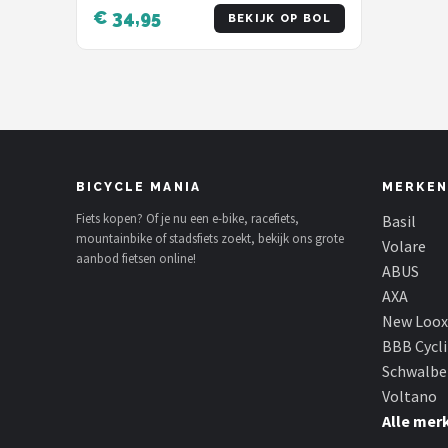
Dikke Schakels - 90 cm - 9 mm -
€ 34,95
BEKIJK OP BOL
Zwart
BICYCLE MANIA
MERKEN
Fiets kopen? Of je nu een e-bike, racefiets,
Basil
mountainbike of stadsfiets zoekt, bekijk ons grote
Volare
aanbod fietsen online!
ABUS
AXA
New Loox
BBB Cycl
Schwalbe
Voltano
Alle mer