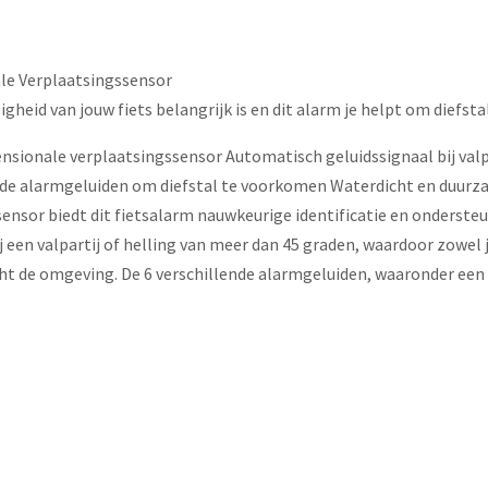
ale Verplaatsingssensor
heid van jouw fiets belangrijk is en dit alarm je helpt om diefst
nsionale verplaatsingssensor Automatisch geluidssignaal bij valpa
ende alarmgeluiden om diefstal te voorkomen Waterdicht en duur
nsor biedt dit fietsalarm nauwkeurige identificatie en ondersteu
 een valpartij of helling van meer dan 45 graden, waardoor zowel j
acht de omgeving. De 6 verschillende alarmgeluiden, waaronder een l