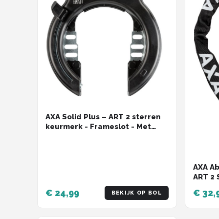
AXA Solid Plus – ART 2 sterren
keurmerk - Frameslot - Met
plug-in mogelijkheid - Zwart
AXA Ab
ART 2 
Dikke 
€ 24,99
€ 32,
BEKIJK OP BOL
- Zwar