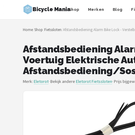
Bicycle Mania
Shop
Merken
Blog
F
Zoeken
Home
/
Shop
/
Fietssloten
/
Afstandsbediening Alarm Bike Lock - Verstelba
NAVIGATIE
Shop
Afstandsbediening Alarm
Voertuig Elektrische Aut
Merken
Afstandsbediening/Sos 
Blog
Merk:
Eletorot
· Bekijk andere
Eletorot Fietssloten
·
Prijs bijge
Fietsroutes
Kinderfietsen
Stadsfietsen
Elektrische fietsen