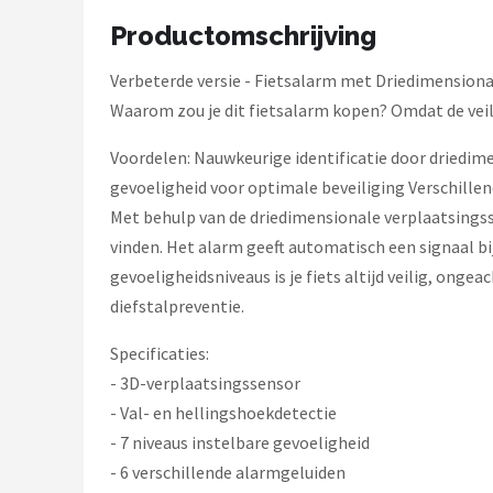
Schwalbe
Productomschrijving
Voltano
Verbeterde versie - Fietsalarm met Driedimension
Waarom zou je dit fietsalarm kopen? Omdat de veilig
Shimano
Voordelen: Nauwkeurige identificatie door driedime
Cortina
gevoeligheid voor optimale beveiliging Verschill
Met behulp van de driedimensionale verplaatsingsse
Alle merken →
vinden. Het alarm geeft automatisch een signaal bij
gevoeligheidsniveaus is je fiets altijd veilig, onge
diefstalpreventie.
Specificaties:
- 3D-verplaatsingssensor
- Val- en hellingshoekdetectie
- 7 niveaus instelbare gevoeligheid
- 6 verschillende alarmgeluiden