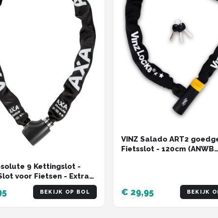
VINZ Salado ART2 goedg
Fietsslot - 120cm (ANWB
Slotentest 4/5 sterren)
solute 9 Kettingslot -
Slot voor Fietsen - Extra
Schakels - 110 cm - 9 mm
95
€ 29,95
BEKIJK OP BOL
BEKIJK O
t - Ook voor Fatbike!