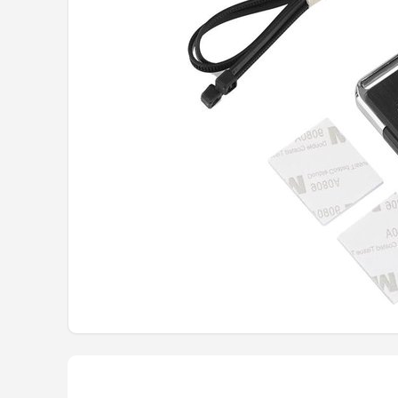
Mountainbikes
Shop
POPULAIRE MERKEN
Basil
Volare
ABUS
AXA
New Looxs
BBB Cycling