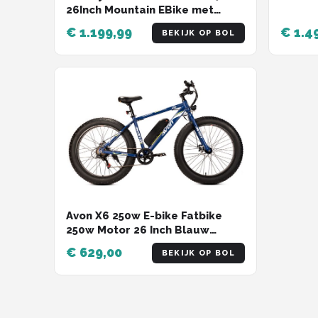
26Inch Mountain EBike met
Afneembare 36V 12Ah Lithium
€ 1.199,99
€ 1.4
BEKIJK OP BOL
Batterij - City Commuter E-Bike
met 250W Motor - 7
Versnellingen - IP54 Waterdicht
Avon X6 250w E-bike Fatbike
250w Motor 26 Inch Blauw
Gratis Rijklaar Bezorgd
€ 629,00
BEKIJK OP BOL