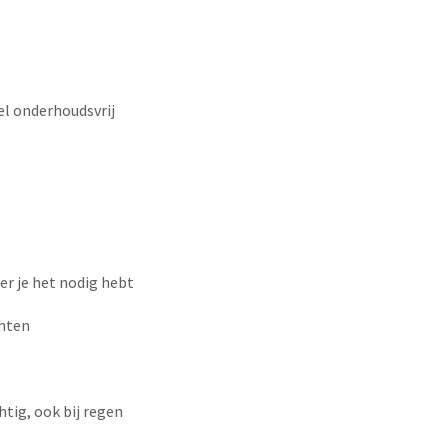
wel onderhoudsvrij
er je het nodig hebt
chten
htig, ook bij regen