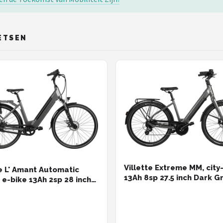
ETSEN
Villette Extreme MM, city
te L' Amant Automatic
13Ah 8sp 27.5 inch Dark G
e-bike 13Ah 2sp 28 inch
rey