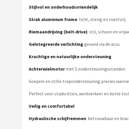
Schwalbe
Stijlvol en onderhoudsvriendelijk
Voltano
Strak aluminium frame
: licht, stevig en roestvrij
Shimano
Riemaandrijving (belt-drive)
: stil, schoon en vrij
Geïntegreerde verlichting
gevoed via de accu
Cortina
Krachtige en natuurlijke ondersteuning
Alle merken →
Achterwielmotor
met 5 ondersteuningsstanden
Soepele en stille trapondersteuning precies wanne
Perfect voor stadsritten, werkverkeer en korte to
Veilig en comfortabel
Hydraulische schijfremmen
: betrouwbaar en krac