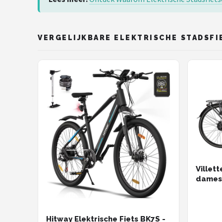
VERGELIJKBARE ELEKTRISCHE STADSFI
Villet
dames 
Dark G
Hitway Elektrische Fiets BK7S -