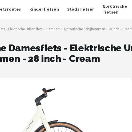
Elektrische
ietsroutes
Kinderfietsen
Stadsfietsen
fietsen
ets - Elektrische Urban fiets - Riembelt - Hydraulische Schijfremmen - 28 inch - Crea
e Damesfiets - Elektrische Ur
men - 28 inch - Cream