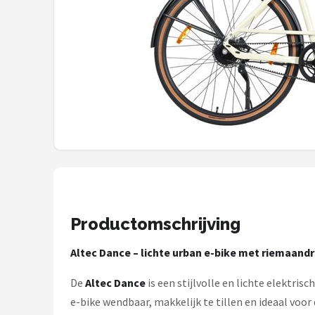
Mountainbikes
Shop
POPULAIRE MERKEN
Basil
Volare
ABUS
AXA
Productomschrijving
New Looxs
Altec Dance – lichte urban e-bike met riemaandr
De
Altec Dance
is een stijlvolle en lichte elektris
BBB Cycling
e-bike wendbaar, makkelijk te tillen en ideaal voor 