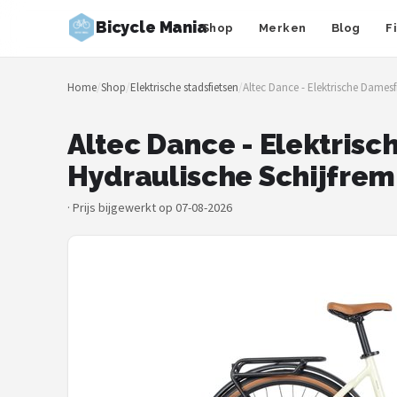
Bicycle Mania
Shop
Merken
Blog
F
Zoeken
Home
/
Shop
/
Elektrische stadsfietsen
/
Altec Dance - Elektrische Damesfi
NAVIGATIE
Shop
Altec Dance - Elektrisch
Hydraulische Schijfrem
Merken
·
Prijs bijgewerkt op 07-08-2026
Blog
Fietsroutes
Kinderfietsen
Stadsfietsen
Elektrische fietsen