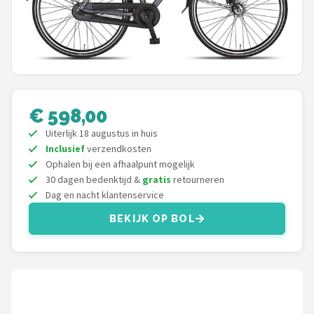
Mountainbikes
Shop
POPULAIRE MERKEN
€ 598,00
Basil
Uiterlijk 18 augustus in huis
Volare
Inclusief
verzendkosten
Ophalen bij een afhaalpunt mogelijk
30 dagen bedenktijd &
gratis
retourneren
ABUS
Dag en nacht klantenservice
AXA
BEKIJK OP BOL
New Looxs
BBB Cycling