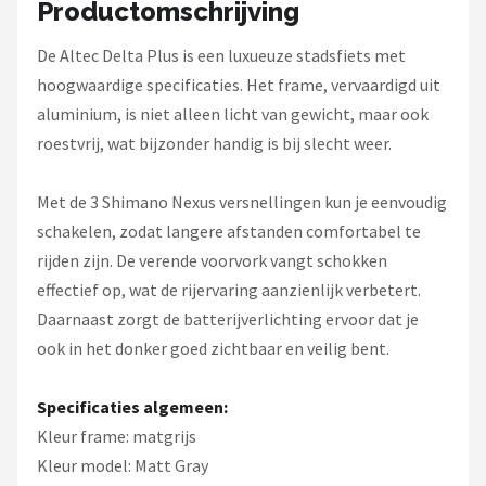
Productomschrijving
Schwalbe
De Altec Delta Plus is een luxueuze stadsfiets met
Voltano
hoogwaardige specificaties. Het frame, vervaardigd uit
Shimano
aluminium, is niet alleen licht van gewicht, maar ook
roestvrij, wat bijzonder handig is bij slecht weer.
Cortina
Met de 3 Shimano Nexus versnellingen kun je eenvoudig
Alle merken →
schakelen, zodat langere afstanden comfortabel te
rijden zijn. De verende voorvork vangt schokken
effectief op, wat de rijervaring aanzienlijk verbetert.
Daarnaast zorgt de batterijverlichting ervoor dat je
ook in het donker goed zichtbaar en veilig bent.
Specificaties algemeen:
Kleur frame: matgrijs
Kleur model: Matt Gray