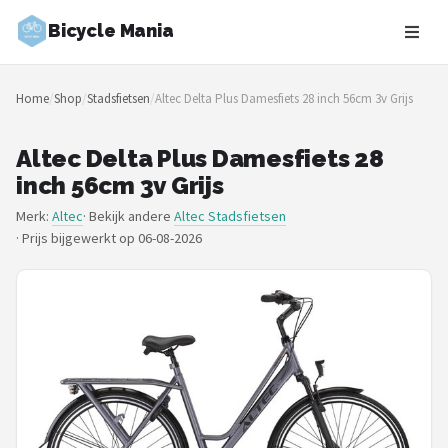
Bicycle Mania
Zoeken
Home
/
Shop
/
Stadsfietsen
/
Altec Delta Plus Damesfiets 28 inch 56cm 3v Grijs
NAVIGATIE
Shop
Altec Delta Plus Damesfiets 28
inch 56cm 3v Grijs
Merken
Merk:
Altec
· Bekijk andere
Altec Stadsfietsen
·
Prijs bijgewerkt op 06-08-2026
Blog
Fietsroutes
Kinderfietsen
Stadsfietsen
Elektrische fietsen