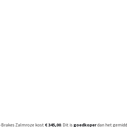
 V-Brakes Zalmroze kost
€ 345,00
. Dit is
goedkoper
dan het gemidde