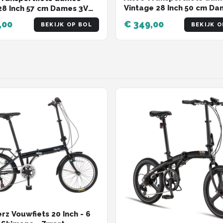
Vintage 28 Inch 50 cm Da
28 Inch 57 cm Dames 3V
Terugtraprem Jeansblau
brake Donkerblauw
,00
€ 349,00
BEKIJK OP BOL
BEKIJK O
rz Vouwfiets 20 Inch - 6