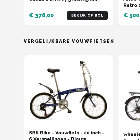
Retro 
Unisex 21V Mechanische
Roller
schijfrem Zwart/Groen
€ 378,00
€ 500
BEKIJK OP BOL
VERGELIJKBARE VOUWFIETSEN
SBK Bike - Vouwfiets - 20 inch -
wheele
6 Versnellingen - Blauw