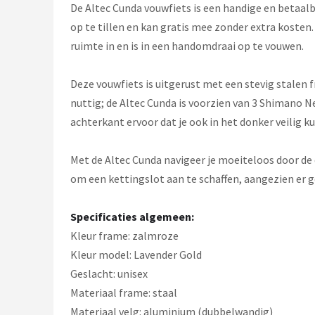
Schwalbe
De Altec Cunda vouwfiets is een handige en betaalb
op te tillen en kan gratis mee zonder extra kosten.
Voltano
ruimte in en is in een handomdraai op te vouwen.
Shimano
Deze vouwfiets is uitgerust met een stevig stalen f
nuttig; de Altec Cunda is voorzien van 3 Shimano Ne
Cortina
achterkant ervoor dat je ook in het donker veilig ku
Alle merken →
Met de Altec Cunda navigeer je moeiteloos door de d
om een kettingslot aan te schaffen, aangezien er g
Specificaties algemeen:
Kleur frame: zalmroze
Kleur model: Lavender Gold
Geslacht: unisex
Materiaal frame: staal
Materiaal velg: aluminium (dubbelwandig)