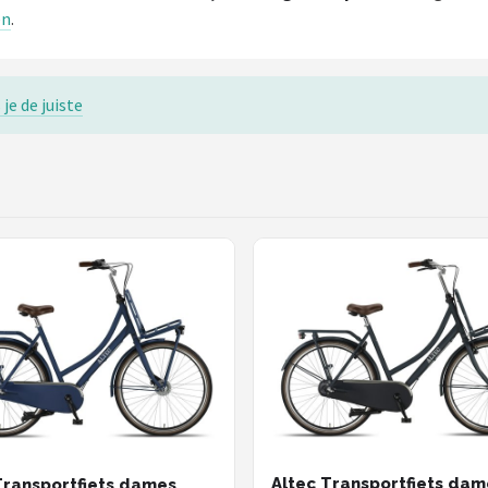
en
.
je de juiste
Altec Transportfiets dam
Transportfiets dames