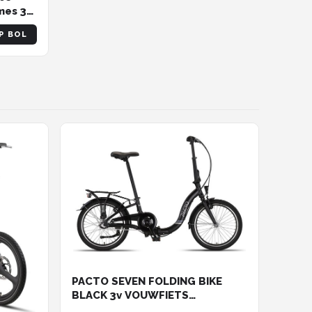
mes 3V
w
P BOL
PACTO SEVEN FOLDING BIKE
BLACK 3v VOUWFIETS
PLOOIFIETS LAGE INSTAP FIETS