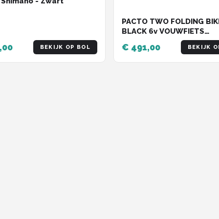
Shimano - Zwart
PACTO TWO FOLDING BIK
BLACK 6v VOUWFIETS
PLOOIFIETS SHIMANO
,00
€ 491,00
BEKIJK OP BOL
BEKIJK O
ALUMINIUM SCHIJFREM DI