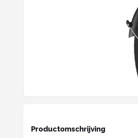
Mountainbikes
Shop
POPULAIRE MERKEN
Basil
Volare
ABUS
AXA
New Looxs
BBB Cycling
Productomschrijving