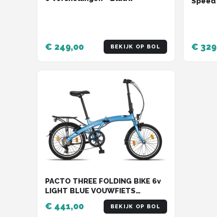
Speed 
€ 249,00
€ 329
BEKIJK OP BOL
PACTO THREE FOLDING BIKE 6v
LIGHT BLUE VOUWFIETS
PLOOIFIETS ALUMINIUM
€ 441,00
BEKIJK OP BOL
SHIMANO 20 inch