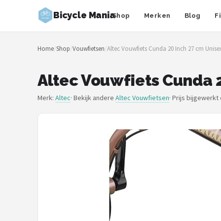
Bicycle Mania
Shop
Merken
Blog
F
Zoeken
Home
/
Shop
/
Vouwfietsen
/
Altec Vouwfiets Cunda 20 Inch 27 cm Unis
NAVIGATIE
Shop
Altec Vouwfiets Cunda 
Merken
Merk:
Altec
· Bekijk andere
Altec Vouwfietsen
·
Prijs bijgewerkt
Blog
Fietsroutes
Kinderfietsen
Stadsfietsen
Elektrische fietsen