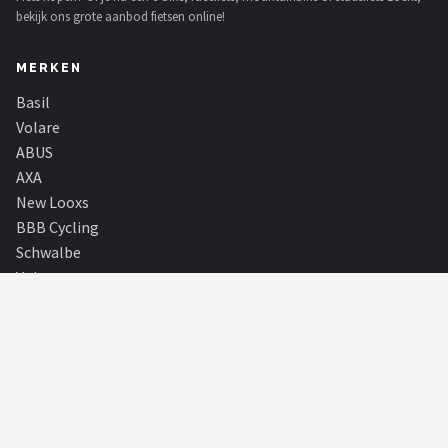
bekijk ons grote aanbod fietsen online!
MERKEN
Basil
Volare
ABUS
AXA
New Looxs
BBB Cycling
Schwalbe
Voltano
Alle merken →
SHOP
Alle categorieën
Alle merken
Blog