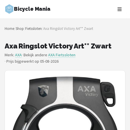
Bicycle Mania
Zoeken
Home
/
Shop
/
Fietssloten
/
Axa Ringslot Victory Art** Zwart
NAVIGATIE
Shop
Axa Ringslot Victory Art** Zwart
Merk:
AXA
· Bekijk andere
AXA Fietssloten
Merken
·
Prijs bijgewerkt op 05-08-2026
Blog
Fietsroutes
Kinderfietsen
Stadsfietsen
Elektrische fietsen