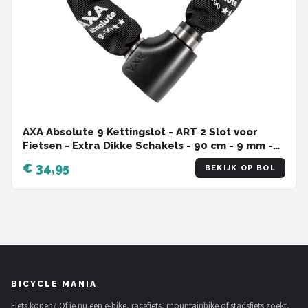
AXA Absolute 9 Kettingslot - ART 2 Slot voor
Fietsen - Extra Dikke Schakels - 90 cm - 9 mm -
Zwart
€ 34,95
BEKIJK OP BOL
BICYCLE MANIA
Fiets kopen? Of je nu een e-bike, racefiets, mountainbike of stadsfiets zoekt,