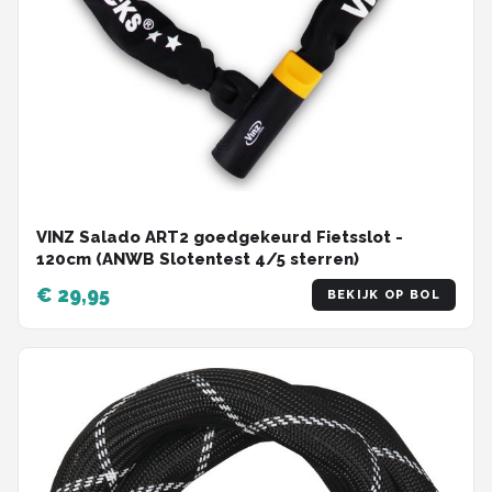
VINZ Salado ART2 goedgekeurd Fietsslot -
120cm (ANWB Slotentest 4/5 sterren)
€ 29,95
BEKIJK OP BOL