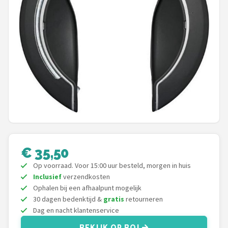
Mountainbikes
Shop
POPULAIRE MERKEN
Basil
Volare
ABUS
€ 35,50
AXA
Op voorraad. Voor 15:00 uur besteld, morgen in huis
Inclusief
verzendkosten
New Looxs
Ophalen bij een afhaalpunt mogelijk
30 dagen bedenktijd &
gratis
retourneren
BBB Cycling
Dag en nacht klantenservice
BEKIJK OP BOL