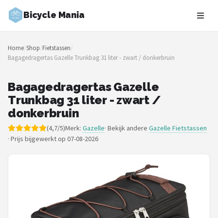
Bicycle Mania
Zoeken
Home
/
Shop
/
Fietstassen
/
NAVIGATIE
Bagagedragertas Gazelle Trunkbag 31 liter - zwart / donkerbruin
Shop
Bagagedragertas Gazelle
Merken
Trunkbag 31 liter - zwart /
donkerbruin
Blog
(4,7/5)
Merk:
Gazelle
· Bekijk andere
Gazelle Fietstassen
·
Prijs bijgewerkt op 07-08-2026
Fietsroutes
Kinderfietsen
Stadsfietsen
Elektrische fietsen