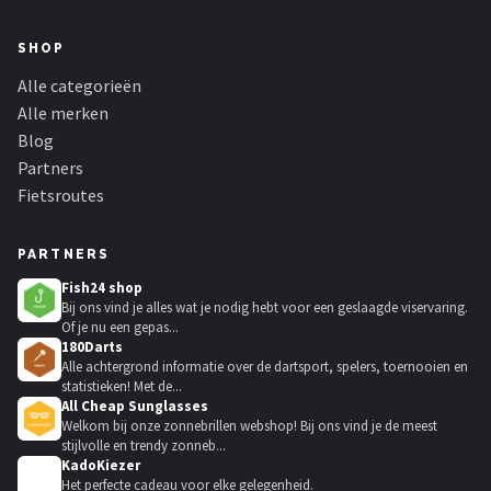
SHOP
Alle categorieën
Alle merken
Blog
Partners
Fietsroutes
PARTNERS
Fish24 shop
Bij ons vind je alles wat je nodig hebt voor een geslaagde viservaring.
Of je nu een gepas...
180Darts
Alle achtergrond informatie over de dartsport, spelers, toernooien en
statistieken! Met de...
All Cheap Sunglasses
Welkom bij onze zonnebrillen webshop! Bij ons vind je de meest
stijlvolle en trendy zonneb...
KadoKiezer
🎁
Het perfecte cadeau voor elke gelegenheid.