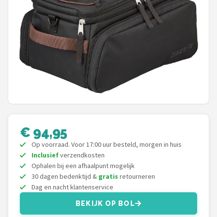
Mountainbikes
Shop
POPULAIRE MERKEN
Basil
Volare
ABUS
€ 94,95
Op voorraad. Voor 17:00 uur besteld, morgen in huis
AXA
Inclusief
verzendkosten
Ophalen bij een afhaalpunt mogelijk
New Looxs
30 dagen bedenktijd &
gratis
retourneren
Dag en nacht klantenservice
BBB Cycling
BEKIJK OP BOL