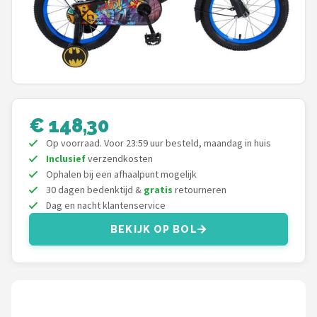
Mountainbikes
Shop
POPULAIRE MERKEN
Basil
€ 148,30
Op voorraad. Voor 23:59 uur besteld, maandag in huis
Volare
Inclusief
verzendkosten
Ophalen bij een afhaalpunt mogelijk
ABUS
30 dagen bedenktijd &
gratis
retourneren
Dag en nacht klantenservice
AXA
BEKIJK OP BOL
New Looxs
BBB Cycling