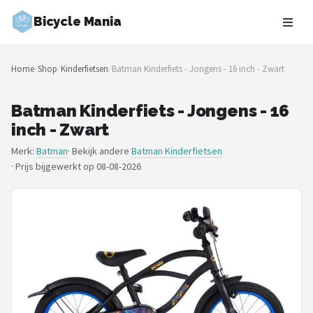
Bicycle Mania
Zoeken
Home
/
Shop
/
Kinderfietsen
/
Batman Kinderfiets - Jongens - 16 inch - Zwart
NAVIGATIE
Shop
Batman Kinderfiets - Jongens - 16
inch - Zwart
Merken
Merk:
Batman
· Bekijk andere
Batman Kinderfietsen
·
Prijs bijgewerkt op 08-08-2026
Blog
Fietsroutes
Kinderfietsen
Stadsfietsen
Elektrische fietsen