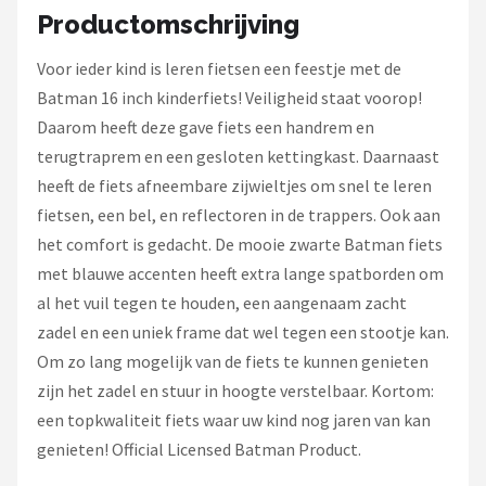
Schwalbe
Productomschrijving
Voltano
Voor ieder kind is leren fietsen een feestje met de
Batman 16 inch kinderfiets! Veiligheid staat voorop!
Shimano
Daarom heeft deze gave fiets een handrem en
terugtraprem en een gesloten kettingkast. Daarnaast
Cortina
heeft de fiets afneembare zijwieltjes om snel te leren
fietsen, een bel, en reflectoren in de trappers. Ook aan
Alle merken →
het comfort is gedacht. De mooie zwarte Batman fiets
met blauwe accenten heeft extra lange spatborden om
al het vuil tegen te houden, een aangenaam zacht
zadel en een uniek frame dat wel tegen een stootje kan.
Om zo lang mogelijk van de fiets te kunnen genieten
zijn het zadel en stuur in hoogte verstelbaar. Kortom:
een topkwaliteit fiets waar uw kind nog jaren van kan
genieten! Official Licensed Batman Product.