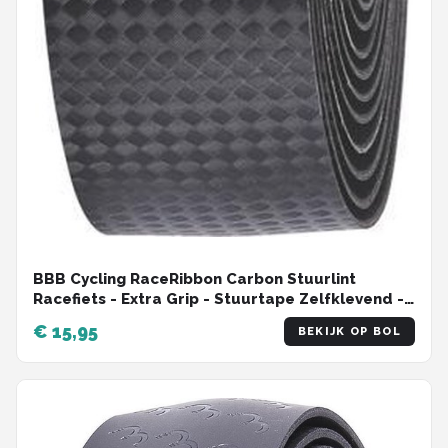
BBB Cycling RaceRibbon Carbon Stuurlint
Racefiets - Extra Grip - Stuurtape Zelfklevend -
Lengte: 200cm - Dikte: 2.5mm - Incl.
€ 15,95
BEKIJK OP BOL
Stuurdoppen - Zwart - BHT-04