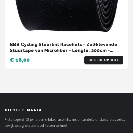
BBB Cycling Stuurlint Racefiets - Zelfklevende
Stuurtape van Microfiber - Lengte: 200cm -
Dikte: 2mm - Inclusief Stuurdoppen - Zwart-
€ 18,00
BEKIJK OP BOL
SpeedRibbon BHT-12
BICYCLE MANIA
Fiets kopen? Of je nu een e-bike, racefiets, mountainbike of stadsfiets zoekt,
bekijk ons grote aanbod fietsen online!