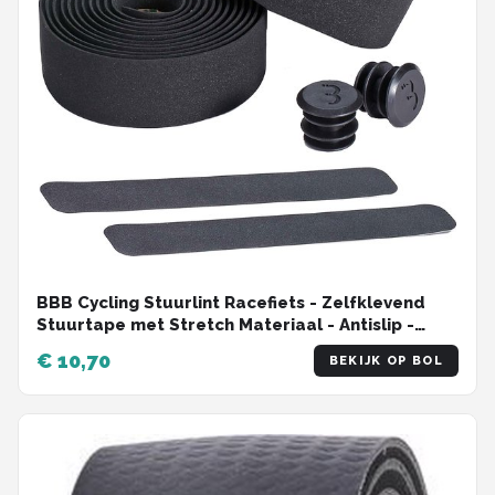
BBB Cycling Stuurlint Racefiets - Zelfklevend
Stuurtape met Stretch Materiaal - Antislip -
Lengte: 200cm - Dikte: 2mm - Inclusief
€ 10,70
BEKIJK OP BOL
Stuurdoppen - Zwart - RaceRibbon BHT-01