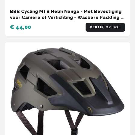
BBB Cycling MTB Helm Nanga - Met Bevestiging
voor Camera of Verlichting - Wasbare Padding -
Fietshelm Volwassenen: Heren & Dames - Mat
€ 44,00
BEKIJK OP BOL
Olijf Groen - L - BHE-54