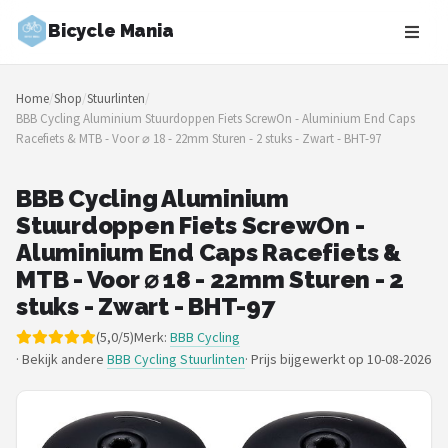
Bicycle Mania
Zoeken
Home
/
Shop
/
Stuurlinten
/
NAVIGATIE
BBB Cycling Aluminium Stuurdoppen Fiets ScrewOn - Aluminium End Caps
Racefiets & MTB - Voor ⌀ 18 - 22mm Sturen - 2 stuks - Zwart - BHT-97
Shop
Merken
BBB Cycling Aluminium
Stuurdoppen Fiets ScrewOn -
Blog
Aluminium End Caps Racefiets &
MTB - Voor ⌀ 18 - 22mm Sturen - 2
Fietsroutes
stuks - Zwart - BHT-97
(5,0/5)
Merk:
BBB Cycling
Kinderfietsen
· Bekijk andere
BBB Cycling Stuurlinten
·
Prijs bijgewerkt op 10-08-2026
Stadsfietsen
Elektrische fietsen