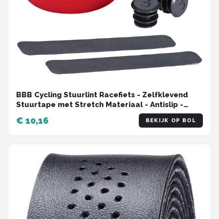
BBB Cycling Stuurlint Racefiets - Zelfklevend
Stuurtape met Stretch Materiaal - Antislip -
Lengte: 200cm - Dikte: 2mm - Inclusief
€ 10,16
BEKIJK OP BOL
Stuurdoppen - Rood - RaceRibbon BHT-01