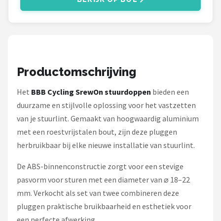
Schwalbe
Voltano
Shimano
Productomschrijving
Cortina
Het
BBB Cycling SrewOn stuurdoppen
bieden een
Alle merken →
duurzame en stijlvolle oplossing voor het vastzetten
van je stuurlint. Gemaakt van hoogwaardig aluminium
met een roestvrijstalen bout, zijn deze pluggen
herbruikbaar bij elke nieuwe installatie van stuurlint.
De ABS-binnenconstructie zorgt voor een stevige
pasvorm voor sturen met een diameter van ⌀ 18–22
mm. Verkocht als set van twee combineren deze
pluggen praktische bruikbaarheid en esthetiek voor
een perfecte afwerking.