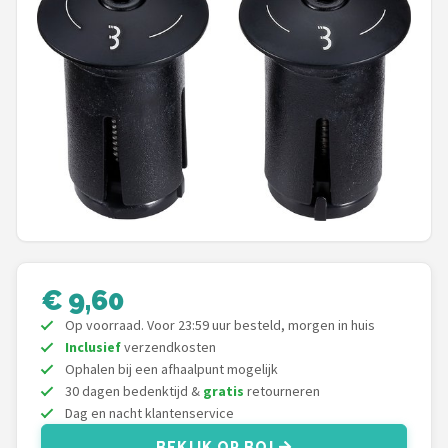
Mountainbikes
Shop
POPULAIRE MERKEN
Basil
Volare
ABUS
€ 9,60
AXA
Op voorraad. Voor 23:59 uur besteld, morgen in huis
Inclusief
verzendkosten
New Looxs
Ophalen bij een afhaalpunt mogelijk
30 dagen bedenktijd &
gratis
retourneren
BBB Cycling
Dag en nacht klantenservice
BEKIJK OP BOL