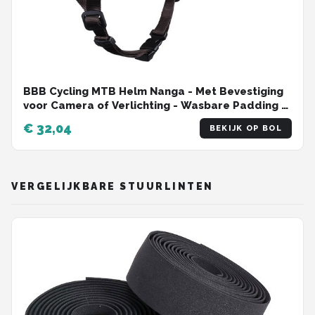
BBB Cycling MTB Helm Nanga - Met Bevestiging
voor Camera of Verlichting - Wasbare Padding -
Fietshelm Volwassenen: Heren & Dames - Mat
€ 32,04
BEKIJK OP BOL
Olijf Groen - M - BHE-54
VERGELIJKBARE STUURLINTEN