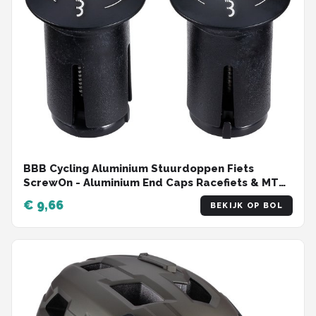
BBB Cycling Aluminium Stuurdoppen Fiets
ScrewOn - Aluminium End Caps Racefiets & MTB
- Voor ⌀ 18 - 22mm Sturen - 2 stuks - Zwart -
€ 9,66
BEKIJK OP BOL
BHT-97