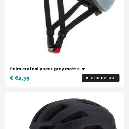
Helm cratoni pacer grey matt s-m
€ 64,39
BEKIJK OP BOL