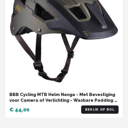
BBB Cycling MTB Helm Nanga - Met Bevestiging
voor Camera of Verlichting - Wasbare Padding -
Fietshelm Volwassenen: Heren & Dames - Mat
€ 44,00
BEKIJK OP BOL
Olijf Groen - L - BHE-54