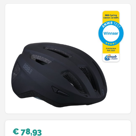
Mountainbikes
Shop
POPULAIRE MERKEN
Basil
Volare
ABUS
AXA
New Looxs
BBB Cycling
€ 78,93