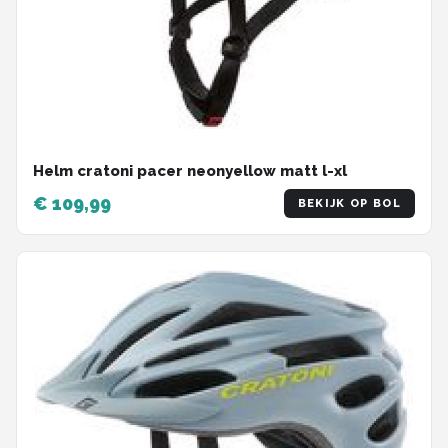
Helm cratoni pacer neonyellow matt l-xl
€ 109,99
BEKIJK OP BOL