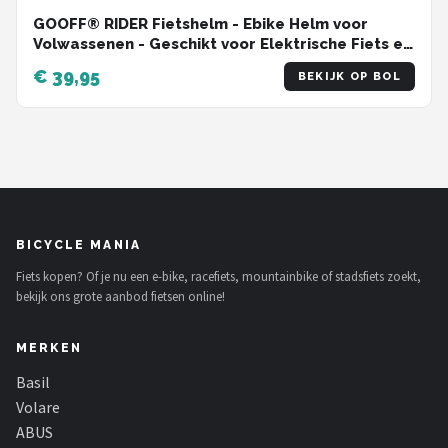
GOOFF® RIDER Fietshelm - Ebike Helm voor
Volwassenen - Geschikt voor Elektrische Fiets en
Racefiets - Dames en Heren - Zwart - M
€ 39,95
BEKIJK OP BOL
BICYCLE MANIA
Fiets kopen? Of je nu een e-bike, racefiets, mountainbike of stadsfiets zoekt,
bekijk ons grote aanbod fietsen online!
MERKEN
Basil
Volare
ABUS