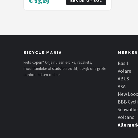
€ 13,29
BEKIJK OP BOL
Blauw - Onderbroek met Zeem
- 5D Gel Pad Shockproof
BICYCLE MANIA
MERKEN
Fiets kopen? Of je nu een e-bike, racefiets,
Basil
mountainbike of stadsfiets zoekt, bekijk ons grote
Volare
aanbod fietsen online!
ABUS
AXA
New Loox
BBB Cycl
Schwalbe
Voltano
Alle mer