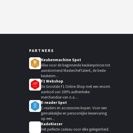
PARTNERS
Keukenmachine Spot
Alles voor de beginnende keukenprinces tot
aanstormend Masterchef talent, de beste
keukenm...
F1 Webshop
De Grootste F1 Online Shop met een enorm
aanbod van 100% authentieke
merchandise van o.a....
E-reader Spot
E-readers en accessoires kopen. Voor een
gemakkelijke en persoonlijke leeservaring
op een...
KadoKiezer
🎁
Het perfecte cadeau voor elke gelegenheid.