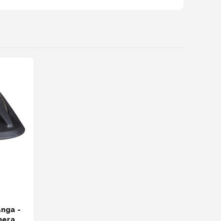
nga -
mera of