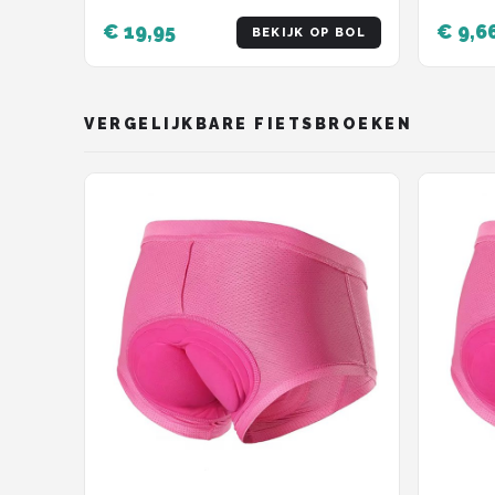
€ 19,95
€ 9,6
BEKIJK OP BOL
VERGELIJKBARE FIETSBROEKEN