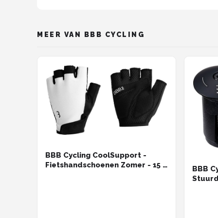
MEER VAN BBB CYCLING
BBB Cycling CoolSupport -
Fietshandschoenen Zomer - 15 -
BBB Cy
25 °C - Medium Padding -
Stuurd
Antislip Handpalm - Unisex
Alumin
Wielrenhandschoenen - Wit
MTB - 
2 stuk