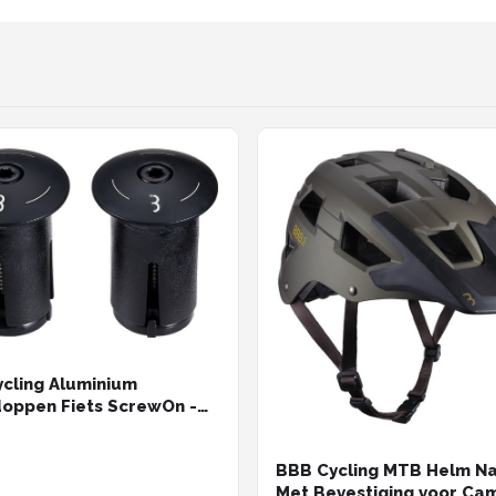
cling Aluminium
oppen Fiets ScrewOn -
ium End Caps Racefiets &
Voor ⌀ 18 - 22mm Sturen -
BBB Cycling MTB Helm Na
s - Zwart - BHT-97
Met Bevestiging voor Ca