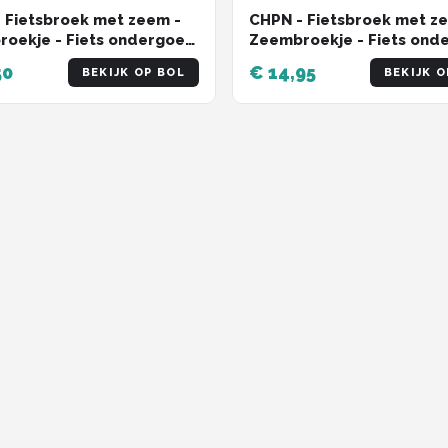
 Fietsbroek met zeem -
CHPN - Fietsbroek met z
oekje - Fiets ondergoed
Zeembroekje - Fiets ond
 large - Met zeem - XL -
- S -Met zeem - Small - Un
50
€ 14,95
BEKIJK OP BOL
BEKIJK O
 - Onderbroek voor
Onderbroek voor fietsen 
 - Fietsshort - Bilpijn bij
Fietsshort - Bilpijn bij fiet
 - Roze
Roze