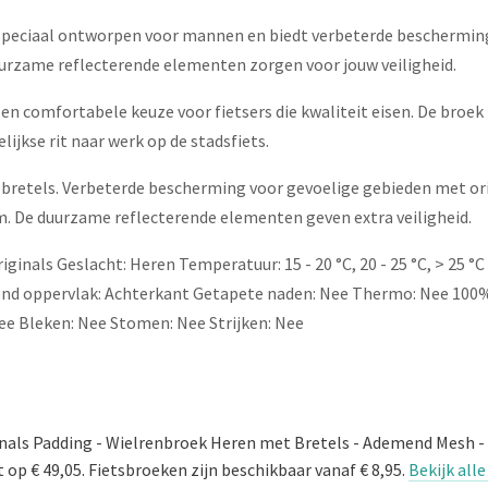
s speciaal ontworpen voor mannen en biedt verbeterde beschermi
urzame reflecterende elementen zorgen voor jouw veiligheid.
en comfortabele keuze voor fietsers die kwaliteit eisen. De broek 
ijkse rit naar werk op de stadsfiets.
etels. Verbeterde bescherming voor gevoelige gebieden met orig
De duurzame reflecterende elementen geven extra veiligheid.
iginals Geslacht: Heren Temperatuur: 15 - 20 °C, 20 - 25 °C, > 25 °C 
terend oppervlak: Achterkant Getapete naden: Nee Thermo: Nee 10
e Bleken: Nee Stomen: Nee Strijken: Nee
nals Padding - Wielrenbroek Heren met Bretels - Ademend Mesh - 
 op € 49,05. Fietsbroeken zijn beschikbaar vanaf € 8,95.
Bekijk all