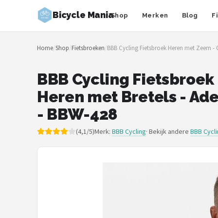
Bicycle Mania
Shop
Merken
Blog
F
Zoeken
Home
/
Shop
/
Fietsbroeken
/
BBB Cycling Fietsbroek Heren met Zeem - O
NAVIGATIE
Shop
BBB Cycling Fietsbroek
Heren met Bretels - Ade
Merken
- BBW-428
Blog
(4,1/5)
Merk:
BBB Cycling
· Bekijk andere
BBB Cycl
Fietsroutes
Kinderfietsen
Stadsfietsen
Elektrische fietsen