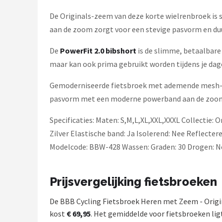
De Originals-zeem van deze korte wielrenbroek i
aan de zoom zorgt voor een stevige pasvorm en du
De
PowerFit 2.0 bibshort
is de slimme, betaalbare 
maar kan ook prima gebruikt worden tijdens je dagel
Gemoderniseerde fietsbroek met ademende mesh-br
pasvorm met een moderne powerband aan de zoom. 
Specificaties: Maten: S,M,L,XL,XXL,XXXL Collectie: Or
Zilver Elastische band: Ja Isolerend: Nee Reflec
Modelcode: BBW-428 Wassen: Graden: 30 Drogen: Ne
Prijsvergelijking fietsbroeken
De BBB Cycling Fietsbroek Heren met Zeem - Origi
kost
€ 69,95
. Het gemiddelde voor fietsbroeken ligt