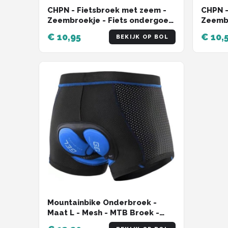
CHPN - Fietsbroek met zeem -
CHPN -
Zeembroekje - Fiets ondergoed
Zeembr
- L -Met zeem - Large - Valt
- Extra
€ 10,95
€ 10,
BEKIJK OP BOL
klein - Unisex - Onderbroek voor
Unisex
fietsen - Fietsshort - Bilpijn bij
fietsen
fietsen - Roze
fietsen
Mountainbike Onderbroek -
Maat L - Mesh - MTB Broek -
Fiets Sportonderbroek - Zwart