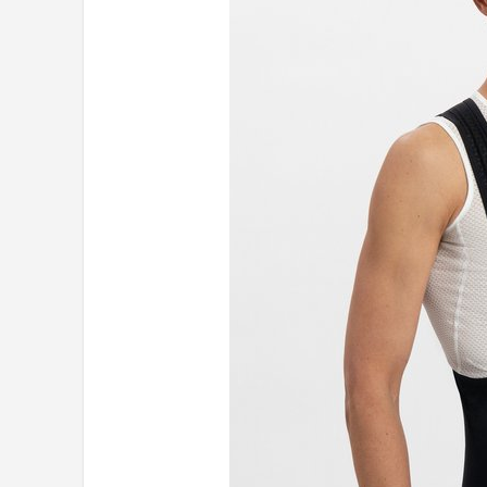
Mountainbikes
Shop
POPULAIRE MERKEN
Basil
Volare
ABUS
AXA
New Looxs
BBB Cycling