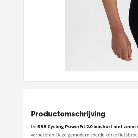
Schwalbe
Voltano
Shimano
Cortina
Alle merken →
Productomschrijving
De
BBB Cycling PowerFit 2.0 bibshort met zeem
verbeteren. Deze gemoderniseerde korte fietsbroek