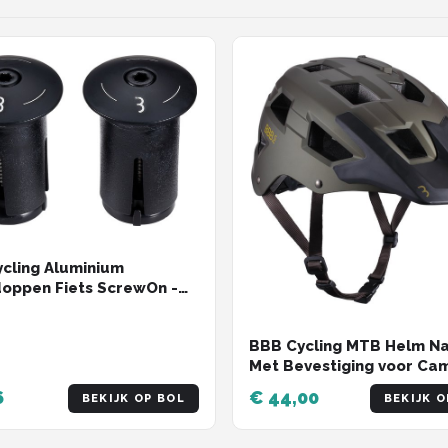
cling Aluminium
oppen Fiets ScrewOn -
ium End Caps Racefiets &
Voor ⌀ 18 - 22mm Sturen -
BBB Cycling MTB Helm Na
s - Zwart - BHT-97
Met Bevestiging voor Ca
Verlichting - Wasbare Pa
6
€ 44,00
BEKIJK OP BOL
BEKIJK O
Fietshelm Volwassenen: 
& Dames - Mat Olijf Groen 
BHE-54