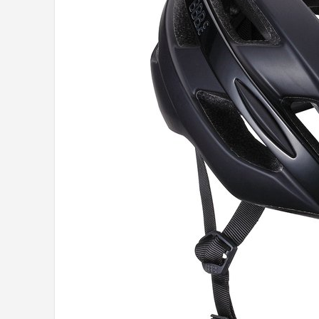
Mountainbikes
Shop
POPULAIRE MERKEN
Basil
Volare
ABUS
AXA
New Looxs
BBB Cycling