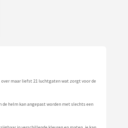
kt over maar liefst 21 luchtgaten wat zorgt voor de
van de helm kan angepast worden met slechts een
ijgbaar in verschillende kleuren en maten, je kan