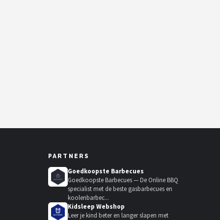
PARTNERS
Goedkoopste Barbecues
Goedkoopste Barbecues — De Online BBQ
specialist met de beste gasbarbecues en
koolenbarbec...
Kidsleep Webshop
Leer je kind beter en langer slapen met