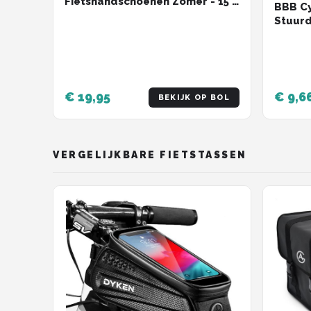
Fietshandschoenen Zomer - 15 -
BBB Cy
25 °C - Medium Padding -
Stuurd
Antislip Handpalm - Unisex
Alumin
Wielrenhandschoenen - Wit
MTB - 
2 stuk
€ 19,95
€ 9,6
BEKIJK OP BOL
VERGELIJKBARE FIETSTASSEN