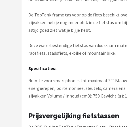
Schwalbe
De TopTank frame tas voor op de fiets beschikt ov
Voltano
zijvakken heb je nog meer plek in de fietstas om b
Shimano
altijd goed ziet wat je bij je hebt.
Cortina
Deze waterbestendige fietstas van duurzaam materia
racefiets, stadsfiets, e-bike of mountainbike.
Alle merken →
Specificaties:
Ruimte voor smartphones tot maximaal 7"" Blauwe
energierepen, portemonnee, sleutels, camera enz.
zijvakken Volume / Inhoud (cm3): 750 Gewicht (g): 
Prijsvergelijking fietstassen