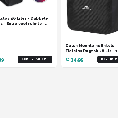
tstas 46 Liter - Dubbele
s - Extra veel ruimte -
fstotend - Reflectoren
ssen - electrische fietsen
t - dubbel
Dutch Mountains Enkele
Fietstas Rugzak 28 Ltr - 
Waterdicht - Fietstas,
99
€ 34,95
BEKIJK OP BOL
BEKIJK O
Schoudertas en Rugtas in
Zwart