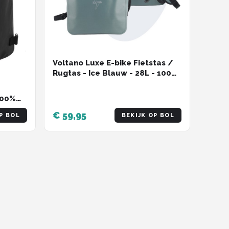
Voltano Luxe E-bike Fietstas /
Rugtas - Ice Blauw - 28L - 100%
Waterdicht - Gratis
Schouderband - Met Groot
100%
Laptop Vak
€ 59,95
P BOL
BEKIJK OP BOL
 1 -