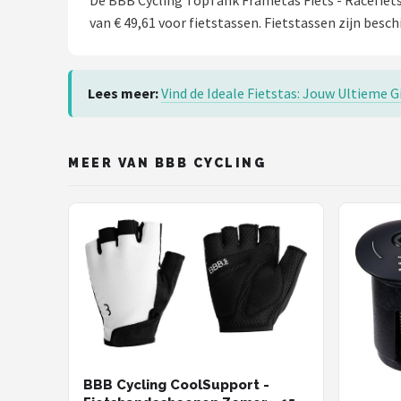
De BBB Cycling TopTank Frametas Fiets - Racefiets T
van € 49,61 voor fietstassen. Fietstassen zijn besch
Lees meer:
Vind de Ideale Fietstas: Jouw Ultieme G
MEER VAN BBB CYCLING
BBB Cycling CoolSupport -