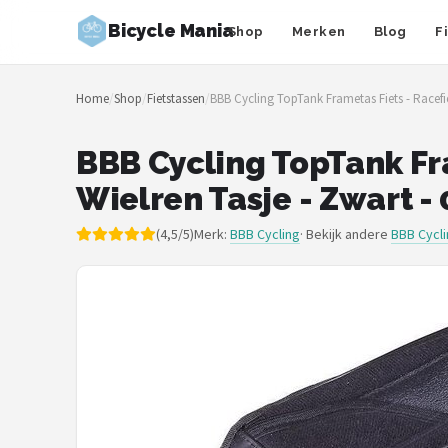
Bicycle Mania
Shop
Merken
Blog
F
Zoeken
Home
/
Shop
/
Fietstassen
/
BBB Cycling TopTank Frametas Fiets - Racefiets
NAVIGATIE
Shop
BBB Cycling TopTank Fram
Wielren Tasje - Zwart - 
Merken
(4,5/5)
Merk:
BBB Cycling
· Bekijk andere
BBB Cycli
Blog
Fietsroutes
Kinderfietsen
Stadsfietsen
Elektrische fietsen