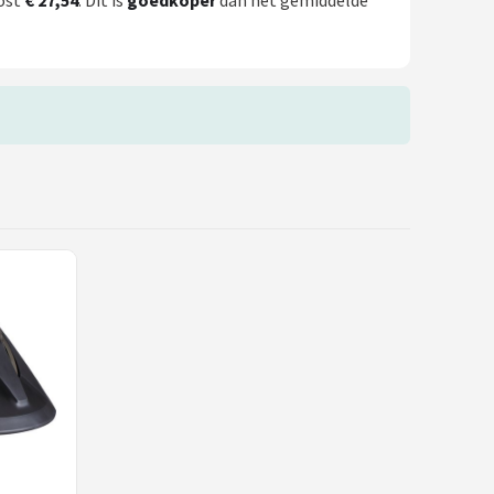
kost
€ 27,54
. Dit is
goedkoper
dan het gemiddelde