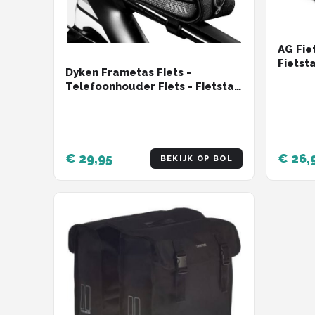
AG Fie
Fietsta
Dyken Frametas Fiets -
Watera
Telefoonhouder Fiets - Fietstas
fietsta
Frame - Zwart
- Zwar
€ 29,95
€ 26,
BEKIJK OP BOL