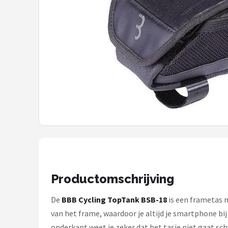
Mountainbikes
Shop
POPULAIRE MERKEN
Basil
Volare
ABUS
AXA
Productomschrijving
New Looxs
De
BBB Cycling
TopTank
BSB-18
is een frametas 
BBB Cycling
van het frame, waardoor je altijd je smartphone bi
onderkant weet je zeker dat het tasje niet gaat sch