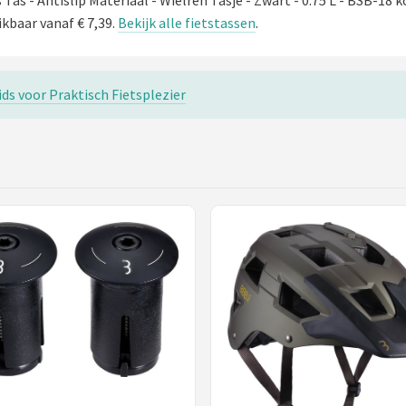
as - Antislip Materiaal - Wielren Tasje - Zwart - 0.75 L - BSB-18 
ikbaar vanaf € 7,39.
Bekijk alle fietstassen
.
ids voor Praktisch Fietsplezier