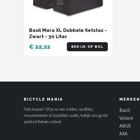
Basil Mara XL Dubbele fietstas -
Zwart - 30 Liter
€ 22,22
BEKIJK OP BOL
BICYCLE MANIA
MERKEN
Fiets kopen? Of je nu een e-bike, racefiets,
Basil
mountainbike of stadsfiets zoekt, bekijk ons grote
Volare
aanbod fietsen online!
ABUS
AXA