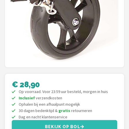
Mountainbikes
Shop
POPULAIRE MERKEN
Basil
Volare
ABUS
€ 28,90
AXA
Op voorraad. Voor 23:59 uur besteld, morgen in huis
Inclusief
verzendkosten
New Looxs
Ophalen bij een afhaalpunt mogelijk
30 dagen bedenktijd &
gratis
retourneren
BBB Cycling
Dag en nacht klantenservice
BEKIJK OP BOL