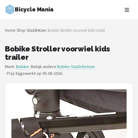
Bicycle Mania
Zoeken
Home
/
Shop
/
Stadsfietsen
/
Bobike Stroller voorwiel kids trailer
NAVIGATIE
Shop
Bobike Stroller voorwiel kids
trailer
Merken
Merk:
Bobike
· Bekijk andere
Bobike Stadsfietsen
·
Prijs bijgewerkt op 05-08-2026
Blog
Fietsroutes
Kinderfietsen
Stadsfietsen
Elektrische fietsen