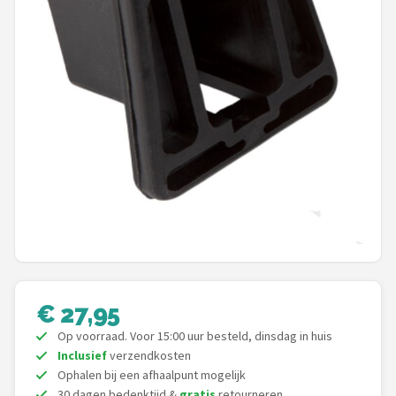
Mountainbikes
Shop
POPULAIRE MERKEN
Basil
Volare
ABUS
AXA
€ 27,95
New Looxs
Op voorraad. Voor 15:00 uur besteld, dinsdag in huis
Inclusief
verzendkosten
BBB Cycling
Ophalen bij een afhaalpunt mogelijk
30 dagen bedenktijd &
gratis
retourneren