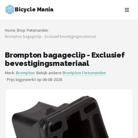
Bicycle Mania
Zoeken
Home
/
Shop
/
Fietsmanden
/
NAVIGATIE
Brompton bagageclip - Exclusief bevestigingsmateriaal
Shop
Brompton bagageclip - Exclusief
Merken
bevestigingsmateriaal
Merk:
Brompton
· Bekijk andere
Brompton Fietsmanden
Blog
·
Prijs bijgewerkt op 06-08-2026
Fietsroutes
Kinderfietsen
Stadsfietsen
Elektrische fietsen