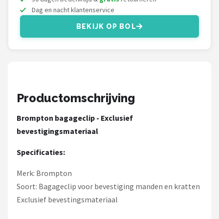
Schwalbe
Dag en nacht klantenservice
Voltano
BEKIJK OP BOL
Shimano
Cortina
Productomschrijving
Alle merken →
Brompton bagageclip - Exclusief
bevestigingsmateriaal
Specificaties:
Merk: Brompton
Soort: Bagageclip voor bevestiging manden en kratten
Exclusief bevestingsmateriaal