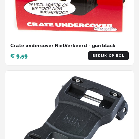
Crate undercover NietVerkeerd - gun black
€ 9,59
BEKIJK OP BOL