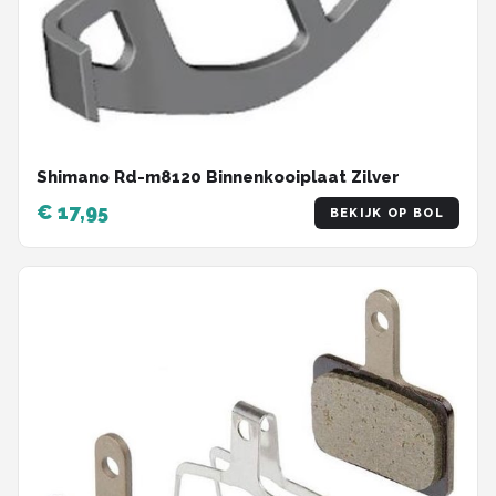
Shimano Rd-m8120 Binnenkooiplaat Zilver
€ 17,95
BEKIJK OP BOL