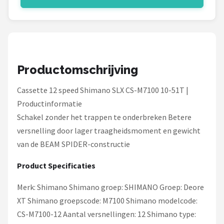
Schwalbe
Voltano
Shimano
Productomschrijving
Cortina
Cassette 12 speed Shimano SLX CS-M7100 10-51T |
Alle merken →
Productinformatie
Schakel zonder het trappen te onderbreken Betere
versnelling door lager traagheidsmoment en gewicht
van de BEAM SPIDER-constructie
Product Specificaties
Merk: Shimano Shimano groep: SHIMANO Groep: Deore
XT Shimano groepscode: M7100 Shimano modelcode:
CS-M7100-12 Aantal versnellingen: 12 Shimano type: