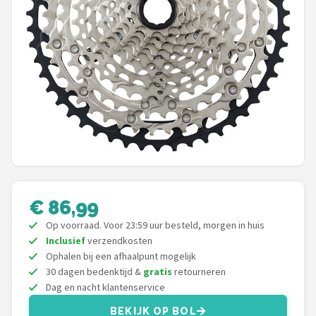
Mountainbikes
Shop
POPULAIRE MERKEN
Basil
Volare
ABUS
€ 86,99
AXA
Op voorraad. Voor 23:59 uur besteld, morgen in huis
Inclusief
verzendkosten
New Looxs
Ophalen bij een afhaalpunt mogelijk
30 dagen bedenktijd &
gratis
retourneren
BBB Cycling
Dag en nacht klantenservice
BEKIJK OP BOL