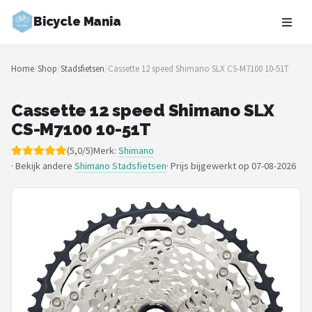
Bicycle Mania
Zoeken
Home
/
Shop
/
Stadsfietsen
/
Cassette 12 speed Shimano SLX CS-M7100 10-51T
NAVIGATIE
Shop
Cassette 12 speed Shimano SLX
CS-M7100 10-51T
Merken
(5,0/5)
Merk:
Shimano
· Bekijk andere
Shimano Stadsfietsen
·
Prijs bijgewerkt op 07-08-2026
Blog
Fietsroutes
Kinderfietsen
Stadsfietsen
Elektrische fietsen