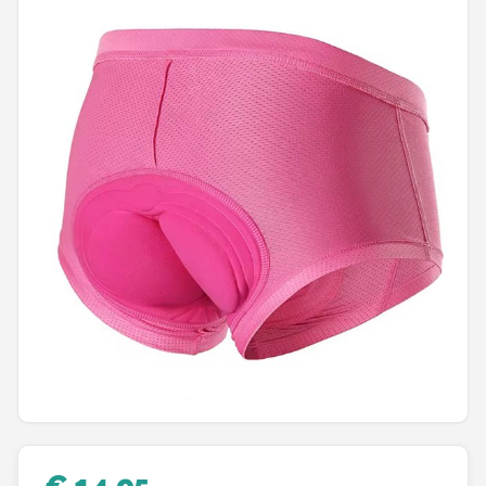
Mountainbikes
Shop
POPULAIRE MERKEN
Basil
Volare
ABUS
AXA
New Looxs
BBB Cycling
€ 14,95