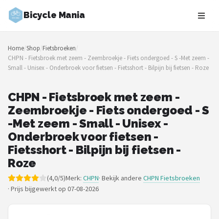
Bicycle Mania
Zoeken
Home
/
Shop
/
Fietsbroeken
/
NAVIGATIE
CHPN - Fietsbroek met zeem - Zeembroekje - Fiets ondergoed - S -Met zeem -
Small - Unisex - Onderbroek voor fietsen - Fietsshort - Bilpijn bij fietsen - Roze
Shop
Merken
CHPN - Fietsbroek met zeem -
Zeembroekje - Fiets ondergoed - S
Blog
-Met zeem - Small - Unisex -
Onderbroek voor fietsen -
Fietsroutes
Fietsshort - Bilpijn bij fietsen -
Roze
Kinderfietsen
(4,0/5)
Merk:
CHPN
· Bekijk andere
CHPN Fietsbroeken
·
Prijs bijgewerkt op 07-08-2026
Stadsfietsen
Elektrische fietsen