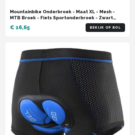
Mountainbike Onderbroek - Maat XL - Mesh -
MTB Broek - Fiets Sportonderbroek - Zwart
Blauw - Onderbroek met Zeem - 5D Gel Pad
€ 16,65
BEKIJK OP BOL
Shockproof