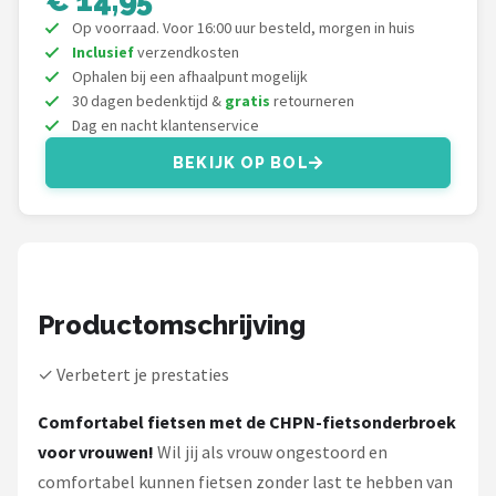
Schwalbe
Op voorraad. Voor 16:00 uur besteld, morgen in huis
Inclusief
verzendkosten
Voltano
Ophalen bij een afhaalpunt mogelijk
30 dagen bedenktijd &
gratis
retourneren
Shimano
Dag en nacht klantenservice
BEKIJK OP BOL
Cortina
Alle merken →
Productomschrijving
✓ Verbetert je prestaties
Comfortabel fietsen met de CHPN-fietsonderbroek
voor vrouwen!
Wil jij als vrouw ongestoord en
comfortabel kunnen fietsen zonder last te hebben van