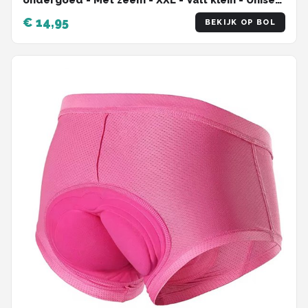
ondergoed - Met zeem - XXL - Valt klein - Unisex
- Onderbroek voor fietsen - Fietsshort - Bilpijn bij
€ 14,95
BEKIJK OP BOL
fietsen - Roze