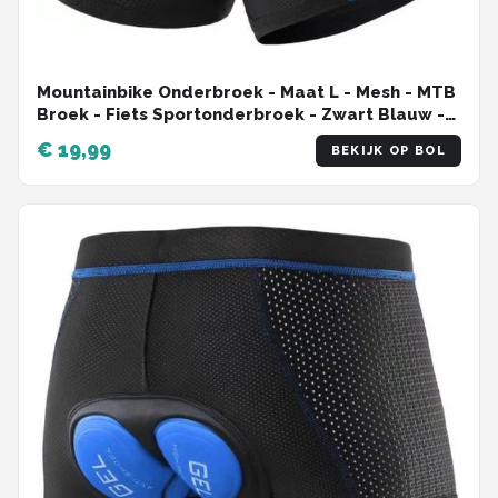
Mountainbike Onderbroek - Maat L - Mesh - MTB
Broek - Fiets Sportonderbroek - Zwart Blauw -
Onderbroek met Zeem - 5D Gel Pad Shockproof
€ 19,99
BEKIJK OP BOL