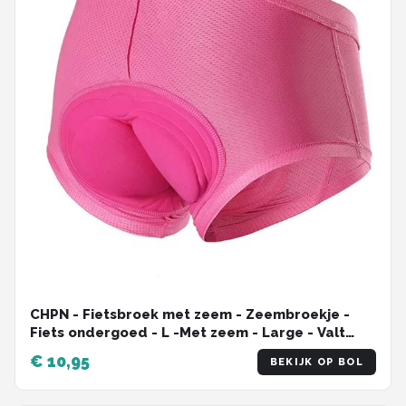
CHPN - Fietsbroek met zeem - Zeembroekje -
Fiets ondergoed - L -Met zeem - Large - Valt
klein - Unisex - Onderbroek voor fietsen -
€ 10,95
BEKIJK OP BOL
Fietsshort - Bilpijn bij fietsen - Roze