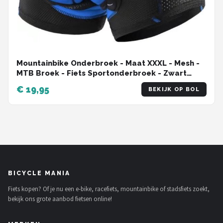
Mountainbike Onderbroek - Maat XXXL - Mesh -
MTB Broek - Fiets Sportonderbroek - Zwart
Blauw - Onderbroek met Zeem - 5D Gel Pad
€ 19,95
BEKIJK OP BOL
Shockproof
BICYCLE MANIA
Fiets kopen? Of je nu een e-bike, racefiets, mountainbike of stadsfiets zoekt,
bekijk ons grote aanbod fietsen online!