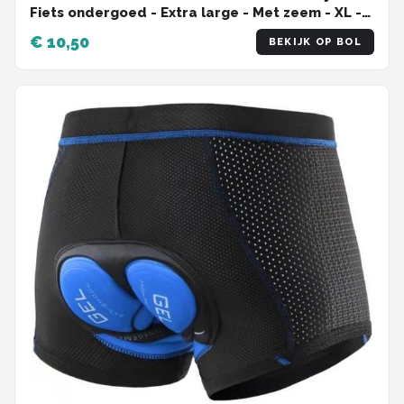
Fiets ondergoed - Extra large - Met zeem - XL -
Unisex - Onderbroek voor fietsen - Fietsshort -
€ 10,50
BEKIJK OP BOL
Bilpijn bij fietsen - Roze