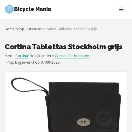
Bicycle Mania
Zoeken
Home
/
Shop
/
Fietstassen
/
Cortina Tablettas Stockholm grijs
NAVIGATIE
Shop
Cortina Tablettas Stockholm grijs
Merk:
Cortina
· Bekijk andere
Cortina Fietstassen
Merken
·
Prijs bijgewerkt op 07-08-2026
Blog
Fietsroutes
Kinderfietsen
Stadsfietsen
Elektrische fietsen