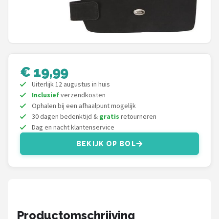
Mountainbikes
Shop
POPULAIRE MERKEN
€ 19,99
Basil
Uiterlijk 12 augustus in huis
Inclusief
verzendkosten
Volare
Ophalen bij een afhaalpunt mogelijk
30 dagen bedenktijd &
gratis
retourneren
ABUS
Dag en nacht klantenservice
BEKIJK OP BOL
AXA
New Looxs
BBB Cycling
Productomschrijving