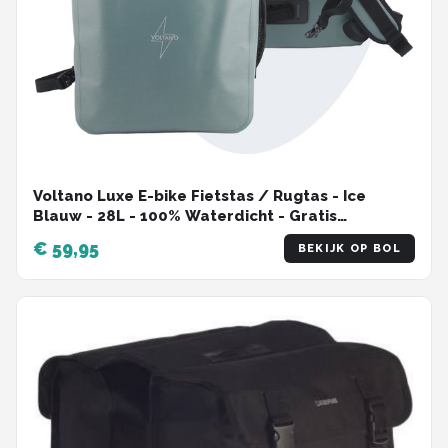
Voltano Luxe E-bike Fietstas / Rugtas - Ice
Blauw - 28L - 100% Waterdicht - Gratis
Schouderband - Met Groot Laptop Vak
€ 59,95
BEKIJK OP BOL