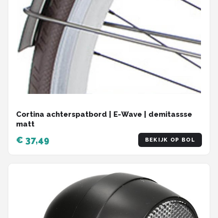
Cortina achterspatbord | E-Wave | demitassse
matt
€ 37,49
BEKIJK OP BOL