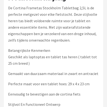
Schwalbe
De Cortina Frametas Stockholm Tabletbag 2,5L is de
Voltano
perfecte metgezel voor elke fietstocht. Deze stijlvolle
heren tas biedt voldoende ruimte voor je tablet en
Shimano
andere essentiële items. Met zijn waterafstotende
eigenschappen ben je verzekerd van een droge inhoud,
Cortina
zelfs tijdens onverwachte regenbuien.
Alle merken →
Belangrijkste Kenmerken
Geschikt als laptoptas en tablet tas heren ( tablet tot
25 cm breed )
Gemaakt van duurzaam materiaal in zwart en antraciet
Perfecte maat voor een tablet hoes: 29 x 4 x 23 cm
Eenvoudig te bevestigen aan de cortina fiets
Stijlvol En Functioneel Ontwerp