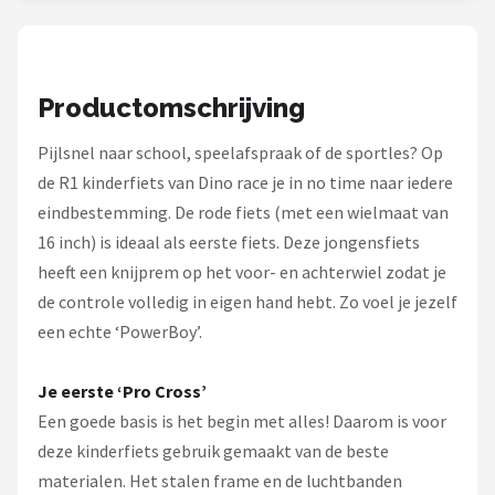
Schwalbe
Voltano
Productomschrijving
Shimano
Pijlsnel naar school, speelafspraak of de sportles? Op
Cortina
de R1 kinderfiets van Dino race je in no time naar iedere
eindbestemming. De rode fiets (met een wielmaat van
Alle merken →
16 inch) is ideaal als eerste fiets. Deze jongensfiets
heeft een knijprem op het voor- en achterwiel zodat je
de controle volledig in eigen hand hebt. Zo voel je jezelf
een echte ‘PowerBoy’.
Je eerste ‘Pro Cross’
Een goede basis is het begin met alles! Daarom is voor
deze kinderfiets gebruik gemaakt van de beste
materialen. Het stalen frame en de luchtbanden