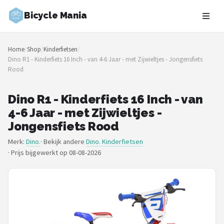
Bicycle Mania
Zoeken
Home
/
Shop
/
Kinderfietsen
/
NAVIGATIE
Dino R1 - Kinderfiets 16 Inch - van 4-6 Jaar - met Zijwieltjes - Jongensfiets
Rood
Shop
Merken
Dino R1 - Kinderfiets 16 Inch - van
4-6 Jaar - met Zijwieltjes -
Blog
Jongensfiets Rood
Merk:
Dino.
· Bekijk andere
Dino. Kinderfietsen
Fietsroutes
·
Prijs bijgewerkt op 08-08-2026
Kinderfietsen
Stadsfietsen
Elektrische fietsen