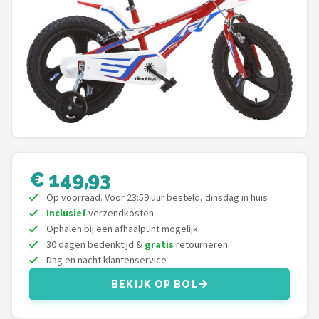
Mountainbikes
Shop
POPULAIRE MERKEN
Basil
Volare
€ 149,93
ABUS
Op voorraad. Voor 23:59 uur besteld, dinsdag in huis
Inclusief
verzendkosten
AXA
Ophalen bij een afhaalpunt mogelijk
30 dagen bedenktijd &
gratis
retourneren
New Looxs
Dag en nacht klantenservice
BEKIJK OP BOL
BBB Cycling