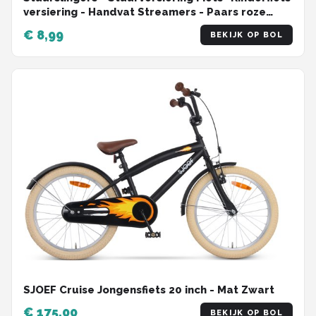
versiering - Handvat Streamers - Paars roze
blauw - 2 Stuks
€ 8,99
BEKIJK OP BOL
SJOEF Cruise Jongensfiets 20 inch - Mat Zwart
€ 175,00
BEKIJK OP BOL