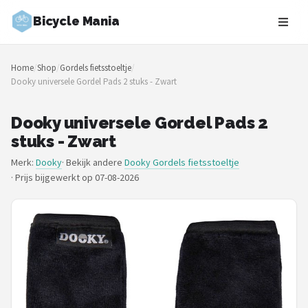
Bicycle Mania
Zoeken
Home
/
Shop
/
Gordels fietsstoeltje
/
NAVIGATIE
Dooky universele Gordel Pads 2 stuks - Zwart
Shop
Dooky universele Gordel Pads 2
Merken
stuks - Zwart
Merk:
Dooky
· Bekijk andere
Dooky Gordels fietsstoeltje
Blog
·
Prijs bijgewerkt op 07-08-2026
Fietsroutes
Kinderfietsen
Stadsfietsen
Elektrische fietsen