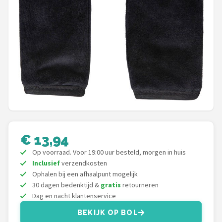
Mountainbikes
Shop
POPULAIRE MERKEN
Basil
Volare
ABUS
€ 13,94
AXA
Op voorraad. Voor 19:00 uur besteld, morgen in huis
Inclusief
verzendkosten
Ophalen bij een afhaalpunt mogelijk
New Looxs
30 dagen bedenktijd &
gratis
retourneren
Dag en nacht klantenservice
BBB Cycling
BEKIJK OP BOL