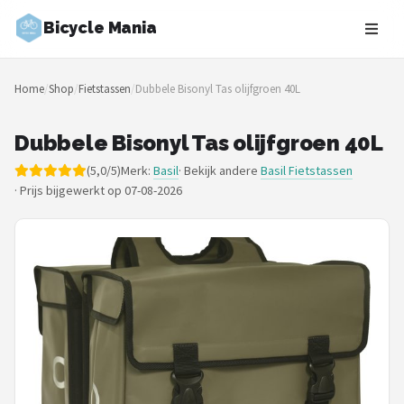
Bicycle Mania
Zoeken
Home
/
Shop
/
Fietstassen
/
Dubbele Bisonyl Tas olijfgroen 40L
NAVIGATIE
Shop
Dubbele Bisonyl Tas olijfgroen 40L
(5,0/5)
Merk:
Basil
· Bekijk andere
Basil Fietstassen
Merken
·
Prijs bijgewerkt op 07-08-2026
Blog
Fietsroutes
Kinderfietsen
Stadsfietsen
Elektrische fietsen