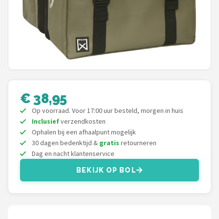
Mountainbikes
Shop
POPULAIRE MERKEN
Basil
€ 38,95
Volare
Op voorraad. Voor 17:00 uur besteld, morgen in huis
Inclusief
verzendkosten
ABUS
Ophalen bij een afhaalpunt mogelijk
30 dagen bedenktijd &
gratis
retourneren
AXA
Dag en nacht klantenservice
BEKIJK OP BOL
New Looxs
BBB Cycling