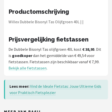
Schwalbe
Productomschrijving
Voltano
Willex Dubbele Bisonyl Tas Olijfgroen 40L | |
Shimano
Prijsvergelijking fietstassen
Cortina
De Dubbele Bisonyl Tas olijfgroen 40L kost
€ 38,95
. Dit
Alle merken →
is
goedkoper
dan het gemiddelde van € 49,54 voor
fietstassen. Fietstassen zijn beschikbaar vanaf € 7,99.
Bekijk alle fietstassen
.
Lees meer:
Vind de Ideale Fietstas: Jouw Ultieme Gids
voor Praktisch Fietsplezier