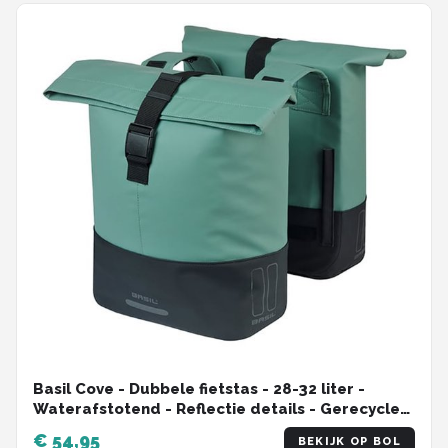
Basil Cove - Dubbele fietstas - 28-32 liter -
Waterafstotend - Reflectie details - Gerecycled
materiaal - groen/zwart
€ 54,95
BEKIJK OP BOL