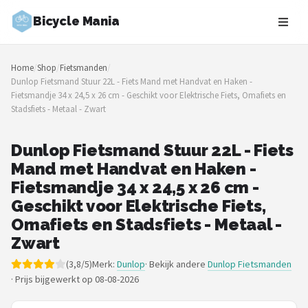
Bicycle Mania
Zoeken
Home
/
Shop
/
Fietsmanden
/
NAVIGATIE
Dunlop Fietsmand Stuur 22L - Fiets Mand met Handvat en Haken -
Fietsmandje 34 x 24,5 x 26 cm - Geschikt voor Elektrische Fiets, Omafiets en
Shop
Stadsfiets - Metaal - Zwart
Merken
Dunlop Fietsmand Stuur 22L - Fiets
Mand met Handvat en Haken -
Blog
Fietsmandje 34 x 24,5 x 26 cm -
Fietsroutes
Geschikt voor Elektrische Fiets,
Omafiets en Stadsfiets - Metaal -
Kinderfietsen
Zwart
(3,8/5)
Merk:
Dunlop
· Bekijk andere
Dunlop Fietsmanden
Stadsfietsen
·
Prijs bijgewerkt op 08-08-2026
Elektrische fietsen