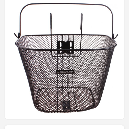
Mountainbikes
Shop
POPULAIRE MERKEN
Basil
Volare
ABUS
AXA
New Looxs
BBB Cycling