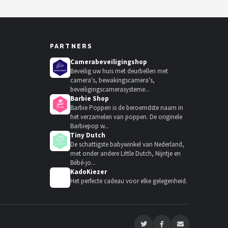
PARTNERS
Camerabeveiligingshop
Beveilig uw huis met deurbellen met
camera's, bewakingscamera's,
beveiligingscamerasysteme...
Barbie Shop
Barbie Poppen is de beroemdste naam in
het verzamelen van poppen. De originele
Barbiepop w...
Tiny Dutch
De schattigste babywinkel van Nederland,
met onder andere Little Dutch, Nijntje en
Bébé-jo...
KadoKiezer
🎁
Het perfecte cadeau voor elke gelegenheid.