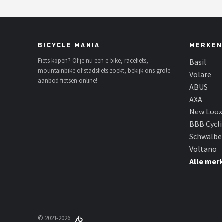
BICYCLE MANIA
MERKEN
Fiets kopen? Of je nu een e-bike, racefiets,
Basil
mountainbike of stadsfiets zoekt, bekijk ons grote
Volare
aanbod fietsen online!
ABUS
AXA
New Loox
BBB Cycl
Schwalbe
Voltano
Alle mer
© 2021-2026