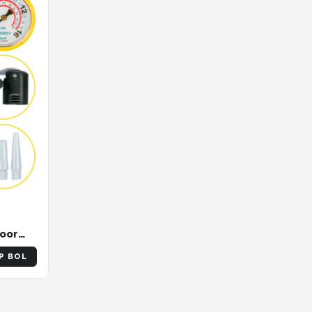
voor
s
P BOL
cl.
en