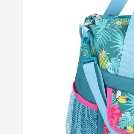
Mountainbikes
Shop
POPULAIRE MERKEN
Basil
Volare
ABUS
AXA
New Looxs
BBB Cycling