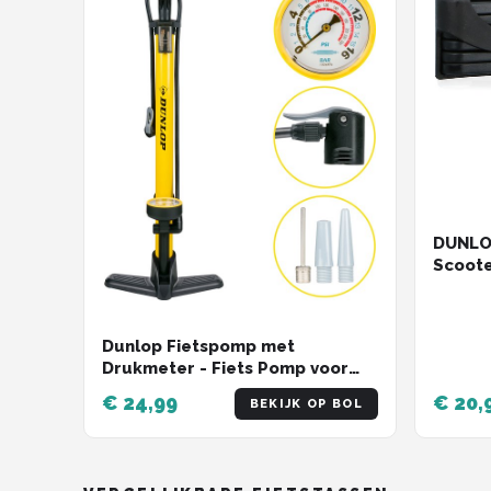
DUNLOP
Scoote
- Fram
Dunlop Fietspomp met
Drukmeter - Fiets Pomp voor
Dunlop, Schrader en Frans
€ 24,99
€ 20,
BEKIJK OP BOL
Ventiel - Staande Pomp Incl.
Adaptoren voor
Waterspeelgoed en Ballen