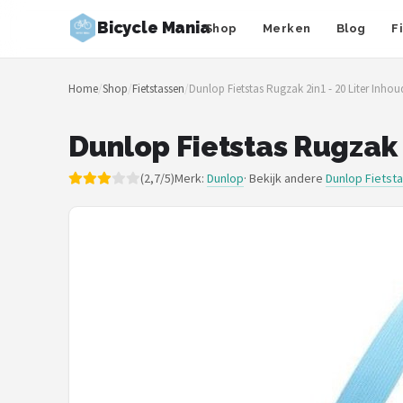
Bicycle Mania
Shop
Merken
Blog
F
Zoeken
Home
/
Shop
/
Fietstassen
/
Dunlop Fietstas Rugzak 2in1 - 20 Liter Inhoud
NAVIGATIE
Shop
Dunlop Fietstas Rugzak 2
Merken
(2,7/5)
Merk:
Dunlop
· Bekijk andere
Dunlop Fietst
Blog
Fietsroutes
Kinderfietsen
Stadsfietsen
Elektrische fietsen