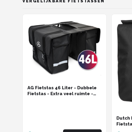
VERGELIJKBARE FIETSTASSEN
AG Fietstas 46 Liter - Dubbele
Fietstas - Extra veel ruimte -
Waterafstotend - Reflectoren
fietstassen - electrische fietsen
- Zwart - dubbel
Dutch 
Fietst
Waterd