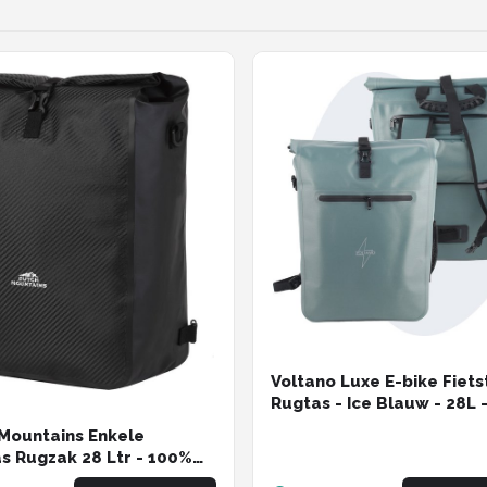
Voltano Luxe E-bike Fiets
Rugtas - Ice Blauw - 28L 
Waterdicht - Gratis
Mountains Enkele
Schouderband - Met Gro
as Rugzak 28 Ltr - 100%
Laptop Vak
icht - Fietstas,