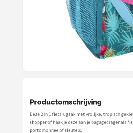
Schwalbe
Voltano
Shimano
Cortina
Alle merken →
Productomschrijving
Deze 2 in 1 fietsrugzak met vrolijke, tropisch gekl
shopper of haak je deze aan je bagagedrager als fi
portomonnee of sleutels.