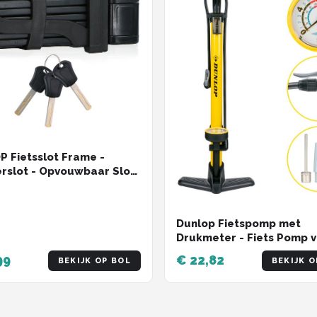
 Fietsslot Frame -
rslot - Opvouwbaar Slot
eslot met 3 Sleutels
Dunlop Fietspomp met
Drukmeter - Fiets Pomp 
Dunlop, Schrader en Fran
99
€ 22,82
BEKIJK OP BOL
BEKIJK O
Ventiel - Staande Pomp In
Adaptoren voor
Waterspeelgoed en Ball