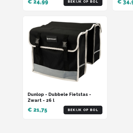
€ 24,99
€ 34,
BEKIJK OP BOL
Schoud
Zwart
Dunlop - Dubbele Fietstas -
Zwart - 26 l
€ 21,75
BEKIJK OP BOL