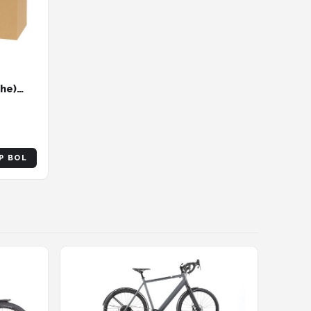
che)
wbaar
P BOL