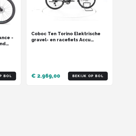
Coboc Ten Torino Elektrische
ance -
gravel- en racefiets Accu
end
360Wh 27,5" 2023 grijs
0W
imano
€ 2.969,00
P BOL
BEKIJK OP BOL