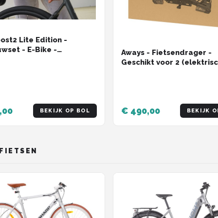
ost2 Lite Edition -
set - E-Bike -
Aways - Fietsendrager -
dige installatie - Voor
Geschikt voor 2 (elektris
ietsen geschikt - Maak je
fietsen - Compact opvou
lekrisch
,00
€ 490,00
BEKIJK OP BOL
BEKIJK O
FIETSEN