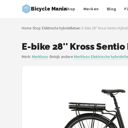
Bicycle Mania
Shop
Merken
Blog
F
Zoeken
Home
/
Shop
/
Elektrische hybridefietsen
/
E-bike 28'' Kross Sentio Hybrid
NAVIGATIE
Shop
E-bike 28'' Kross Sentio
Merken
Merk:
Merkloos
· Bekijk andere
Merkloos Elektrische hybridefi
Blog
Fietsroutes
Kinderfietsen
Stadsfietsen
Elektrische fietsen