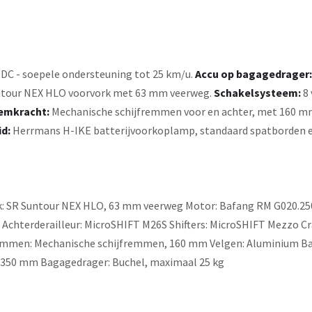
DC - soepele ondersteuning tot 25 km/u.
Accu op bagagedrager:
tour NEX HLO voorvork met 63 mm veerweg.
Schakelsysteem:
8 
emkracht:
Mechanische schijfremmen voor en achter, met 160 m
id:
Herrmans H-IKE batterijvoorkoplamp, standaard spatborden e
 SR Suntour NEX HLO, 63 mm veerweg Motor: Bafang RM G020.250.D
Achterderailleur: MicroSHIFT M26S Shifters: MicroSHIFT Mezzo Cr
mmen: Mechanische schijfremmen, 160 mm Velgen: Aluminium Band
x 350 mm Bagagedrager: Buchel, maximaal 25 kg