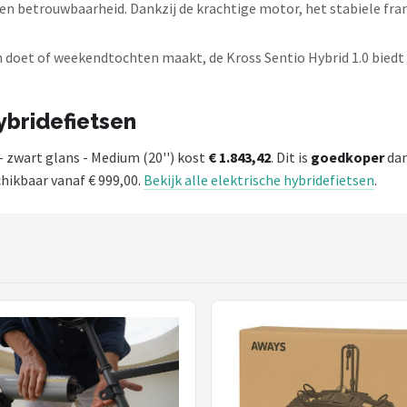
 en betrouwbaarheid. Dankzij de krachtige motor, het stabiele fr
n doet of weekendtochten maakt, de Kross Sentio Hybrid 1.0 biedt 
hybridefietsen
 - zwart glans - Medium (20'') kost
€ 1.843,42
. Dit is
goedkoper
dan
chikbaar vanaf € 999,00.
Bekijk alle elektrische hybridefietsen
.