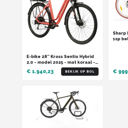
Sharp 
1sp be
riemaa
E-bike 28'' Kross Sentio Hybrid
2.0 - model 2025 - mat koraal -
Medium (20'')
€ 1.940,23
€ 999
BEKIJK OP BOL