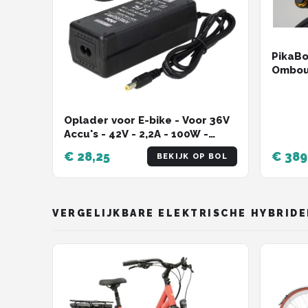
PikaBo
Ombouw
Eenvou
veel f
fiets e
Oplader voor E-bike - Voor 36V
Accu's - 42V - 2,2A - 100W -
5,5x2,1mm - Zwart
€ 28,25
€ 389
BEKIJK OP BOL
VERGELIJKBARE ELEKTRISCHE HYBRIDE