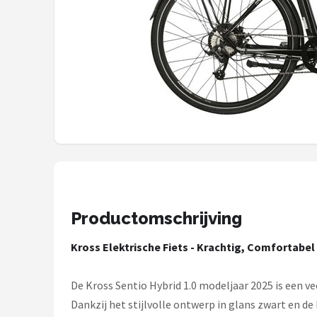
Mountainbikes
Shop
POPULAIRE MERKEN
Basil
Volare
ABUS
Productomschrijving
AXA
Kross Elektrische Fiets - Krachtig, Comfortabe
New Looxs
De Kross Sentio Hybrid 1.0 modeljaar 2025 is een ve
BBB Cycling
Dankzij het stijlvolle ontwerp in glans zwart en 