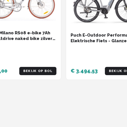
Milano RS08 e-bike 7Ah
Puch E-Outdoor Perform
ltdrive naked bike zilver
Elektrische Fiets - Glanz
ndrijving 28 inch 53cm
Zilver - Accu 625Wh - 25
Bosch Middenmotor - Sh
Deore 10 Versnellingen -
Hydraulische Remmen
,00
€ 3.494,53
BEKIJK OP BOL
BEKIJK O