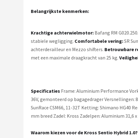
Schwalbe
Belangrijkste kenmerken:
Voltano
Shimano
Krachtige achterwielmotor:
Bafang RM G020.250.
stabiele wegligging.
Comfortabele vering:
SR Sun
Cortina
achterderailleur en Mezzo shifters.
Betrouwbare r
met een maximale draagkracht van 25 kg.
Veilighe
Alle merken →
Specificaties
Frame: Aluminium Performance Vork:
36V, gemonteerd op bagagedrager Versnellingen: 8 
SunRace CSM66, 11-32T Ketting: Shimano HG40 Re
mm breed Zadel: Kross Zadelpen: Aluminium 31,6 
Waarom kiezen voor de Kross Sentio Hybrid 1.0?