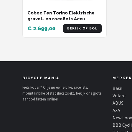
Coboc Ten Torino Elektrische
gravel- en racefiets Accu
360Wh 27,5" groen Pro
€ 2.699,00
BEKIJK OP BOL
BICYCLE MANIA
MERKEN
Fiets kopen? Of je nu een e-bike, racefiets,
Basil
mountainbike of stadsfiets zoekt, bekijk ons grote
Volare
aanbod fietsen online!
ABUS
AXA
New Loox
BBB Cycl