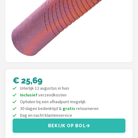
Mountainbikes
Shop
POPULAIRE MERKEN
Basil
Volare
€ 25,69
ABUS
Uiterlijk 12 augustus in huis
AXA
Inclusief
verzendkosten
Ophalen bij een afhaalpunt mogelijk
30 dagen bedenktijd &
gratis
retourneren
New Looxs
Dag en nacht klantenservice
BBB Cycling
BEKIJK OP BOL