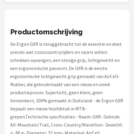
Schwalbe
Voltano
Productomschrijving
Shimano
De Ergon GXR is teruggebracht tot de essentie en doet
Cortina
precies wat crosscountryrijders en racers willen:
schokken opvangen, een stevige grip, lichtgewicht en
Alle merken →
een ergonomische pasvorm. De GXR is de eerste
ergonomische lichtgewicht grip gemaakt van AirCell-
Rubber, die gebruikmaakt van een nieuw en uniek
productieproces. Superlicht, geen klem, geen
binnenkern, 100% gemaakt in Duitsland - de Ergon GXR
bepaalt een nieuw hoofdstuk in MTB-
grepen.Technische specificaties:- Naam: GXR- Gebruik:
All-Mountain/Trail, Cross-Country/Marathon- Gewicht:
+- 80 g- Diameter: 32 mm- Materiaal: AirCell