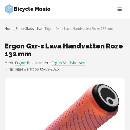
Bicycle Mania
Zoeken
Home
/
Shop
/
Stadsfietsen
/
Ergon Gxr-s Lava Handvatten Roze 132 mm
NAVIGATIE
Shop
Ergon Gxr-s Lava Handvatten Roze
132 mm
Merken
Merk:
Ergon
· Bekijk andere
Ergon Stadsfietsen
·
Prijs bijgewerkt op 05-08-2026
Blog
Fietsroutes
Kinderfietsen
Stadsfietsen
Elektrische fietsen