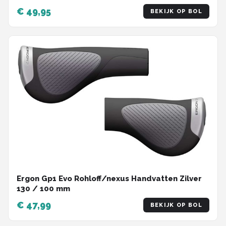
€ 49,95
BEKIJK OP BOL
Ergon Gp1 Evo Rohloff/nexus Handvatten Zilver
130 / 100 mm
€ 47,99
BEKIJK OP BOL