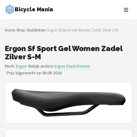
Bicycle Mania
Zoeken
Home
/
Shop
/
Stadsfietsen
/
Ergon Sf Sport Gel Women Zadel Zilver S-M
NAVIGATIE
Shop
Ergon Sf Sport Gel Women Zadel
Zilver S-M
Merken
Merk:
Ergon
· Bekijk andere
Ergon Stadsfietsen
·
Prijs bijgewerkt op 06-08-2026
Blog
Fietsroutes
Kinderfietsen
Stadsfietsen
Elektrische fietsen