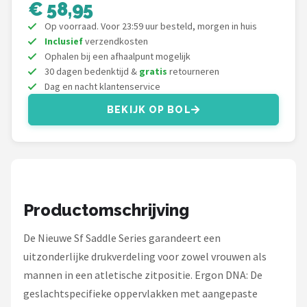
€ 58,95
Mountainbikes
Op voorraad. Voor 23:59 uur besteld, morgen in huis
Inclusief
verzendkosten
Ophalen bij een afhaalpunt mogelijk
Shop
30 dagen bedenktijd &
gratis
retourneren
POPULAIRE MERKEN
Dag en nacht klantenservice
Basil
BEKIJK OP BOL
Volare
ABUS
Productomschrijving
AXA
De Nieuwe Sf Saddle Series garandeert een
New Looxs
uitzonderlijke drukverdeling voor zowel vrouwen als
mannen in een atletische zitpositie. Ergon DNA: De
BBB Cycling
geslachtspecifieke oppervlakken met aangepaste