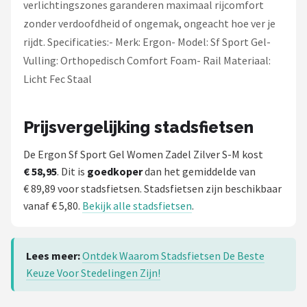
Schwalbe
verlichtingszones garanderen maximaal rijcomfort
zonder verdoofdheid of ongemak, ongeacht hoe ver je
Voltano
rijdt. Specificaties:- Merk: Ergon- Model: Sf Sport Gel-
Vulling: Orthopedisch Comfort Foam- Rail Materiaal:
Shimano
Licht Fec Staal
Cortina
Prijsvergelijking stadsfietsen
Alle merken →
De Ergon Sf Sport Gel Women Zadel Zilver S-M kost
€ 58,95
. Dit is
goedkoper
dan het gemiddelde van
€ 89,89 voor stadsfietsen. Stadsfietsen zijn beschikbaar
vanaf € 5,80.
Bekijk alle stadsfietsen
.
Lees meer:
Ontdek Waarom Stadsfietsen De Beste
Keuze Voor Stedelingen Zijn!