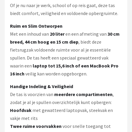
Of je nu naar je werk, school of op reis gaat, deze tas
biedt comfort, veiligheid en voldoende opbergruimte.
Ruim en Slim Ontworpen
Met een inhoud van
20 liter
en een afmeting van
30 cm
breed, 44 cm hoog en 15 cm diep
, biedt deze
fietsrugzak voldoende ruimte voor al je essentiële
spullen. De tas heeft een speciaal gewatteerd vak
waarin een
laptop tot 15,6 inch of een MacBook Pro
16 inch
veilig kan worden opgeborgen.
Handige Indeling & Veiligheid
De tas is voorzien van
meerdere compartimenten
,
zodat je al je spullen overzichtelijk kunt opbergen:
Hoofdvak
met gewatteerd laptopvak, steekvak en
vakje met rits
Twee ruime voorvakken
voor snelle toegang tot