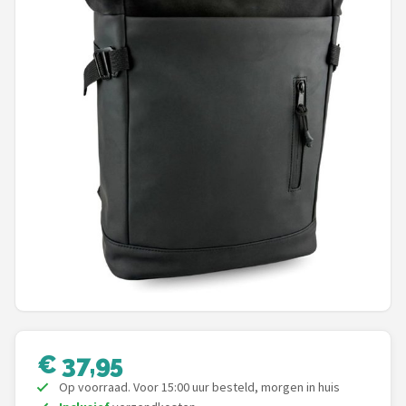
Mountainbikes
Shop
POPULAIRE MERKEN
Basil
Volare
ABUS
AXA
New Looxs
€ 37,95
BBB Cycling
Op voorraad. Voor 15:00 uur besteld, morgen in huis