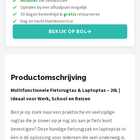
Inclusief
verzendkosten
Schwalbe
Ophalen bij een afhaalpunt mogelijk
30 dagen bedenktijd &
gratis
retourneren
Voltano
Dag en nacht klantenservice
BEKIJK OP BOL
Shimano
Cortina
Alle merken →
Productomschrijving
Multifunctionele Fietsrugtas & Laptoptas – 20L |
Ideaal voor Werk, School en Reizen
Ben je op zoek naar een praktische en veelzijdige
rugtas die je zowel op je rug als aan je fiets kunt
bevestigen? Deze handige fietsrugzak en laptoptas in
één is dé oplossing voor iedereen die veel onderweg is.