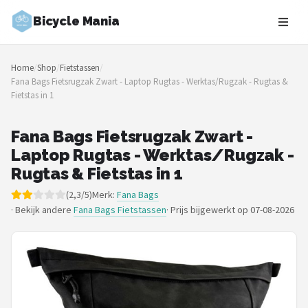
Bicycle Mania
Zoeken
Home
/
Shop
/
Fietstassen
/
NAVIGATIE
Fana Bags Fietsrugzak Zwart - Laptop Rugtas - Werktas/Rugzak - Rugtas &
Fietstas in 1
Shop
Merken
Fana Bags Fietsrugzak Zwart -
Laptop Rugtas - Werktas/Rugzak -
Blog
Rugtas & Fietstas in 1
(2,3/5)
Merk:
Fana Bags
Fietsroutes
· Bekijk andere
Fana Bags Fietstassen
·
Prijs bijgewerkt op 07-08-2026
Kinderfietsen
Stadsfietsen
Elektrische fietsen