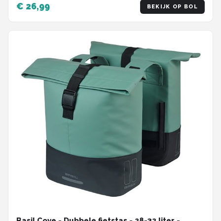
€ 26,99
BEKIJK OP BOL
Basil Cove - Dubbele fietstas - 28-32 liter -