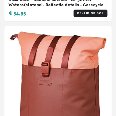
Waterafstotend - Reflectie details - Gerecycled
materiaal - groen/zwart
€ 54,95
BEKIJK OP BOL