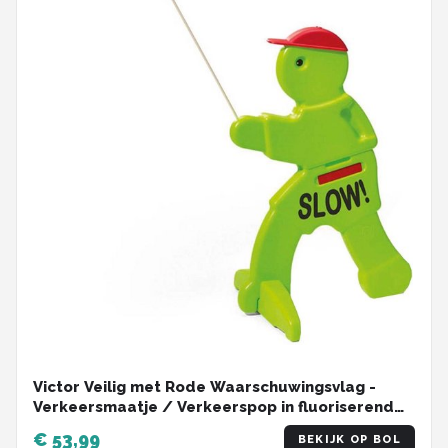
Victor Veilig met Rode Waarschuwingsvlag -
Verkeersmaatje / Verkeerspop in fluoriserend
groen - Pas op spelende kinderen
€ 53,99
BEKIJK OP BOL
Waarschuwingsbord Kid Alert