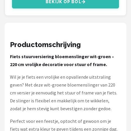
Schwalbe
BEKIJK OP BOL
Voltano
Shimano
Productomschrijving
Cortina
Fiets stuurversiering bloemenslinger wit-groen –
Alle merken →
220 cm vrolijke decoratie voor stuur of frame.
Wil je je fiets een vrolijke en opvallende uitstraling
geven? Met deze wit-groene bloemenslinger van 220
cm versier je eenvoudig het stuur of frame van je fiets.
De slinger is flexibel en makkelijk om te wikkelen,
zodat je hem stevig kunt bevestigen zonder gedoe.
Perfect voor een feestje, optocht of gewoon om je
fiets wat extra kleur te geven tijdens een zonnige dag.