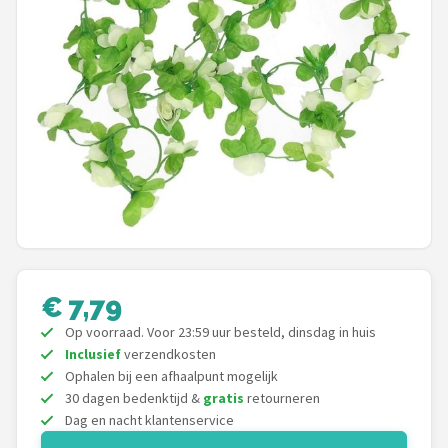
Mountainbikes
Shop
POPULAIRE MERKEN
Basil
Volare
ABUS
€ 7,79
AXA
Op voorraad. Voor 23:59 uur besteld, dinsdag in huis
Inclusief
verzendkosten
New Looxs
Ophalen bij een afhaalpunt mogelijk
30 dagen bedenktijd &
gratis
retourneren
BBB Cycling
Dag en nacht klantenservice