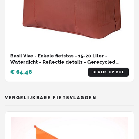
Basil Vive - Enkele fietstas - 15-20 Liter -
Waterdicht - Reflectie details - Gerecycled
materiaal - MIK Hooks - Incl. laptopvak -
€ 64,46
BEKIJK OP BOL
rood/roze
VERGELIJKBARE FIETSVLAGGEN