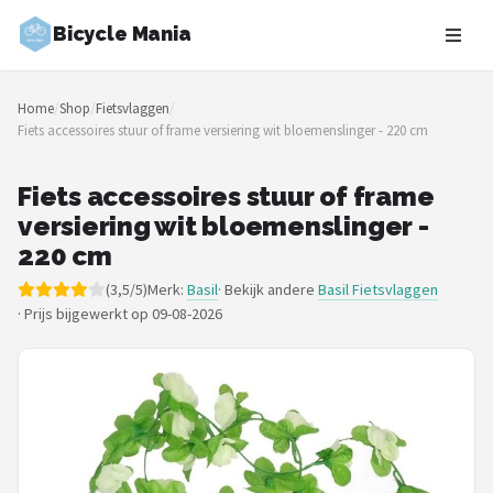
Bicycle Mania
Zoeken
Home
/
Shop
/
Fietsvlaggen
/
NAVIGATIE
Fiets accessoires stuur of frame versiering wit bloemenslinger - 220 cm
Shop
Fiets accessoires stuur of frame
Merken
versiering wit bloemenslinger -
220 cm
Blog
(3,5/5)
Merk:
Basil
· Bekijk andere
Basil Fietsvlaggen
·
Prijs bijgewerkt op 09-08-2026
Fietsroutes
Kinderfietsen
Stadsfietsen
Elektrische fietsen