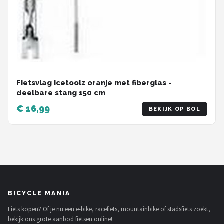
Fietsvlag Icetoolz oranje met fiberglas -
deelbare stang 150 cm
€ 16,99
BEKIJK OP BOL
BICYCLE MANIA
Fiets kopen? Of je nu een e-bike, racefiets, mountainbike of stadsfiets zoekt,
bekijk ons grote aanbod fietsen online!