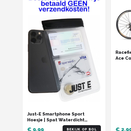
Racefi
Ace Co
Zwart 
Just-E Smartphone Sport
Hoesje | Spat Waterdicht
Hoesje Telefoon | Wielrennen |
€ 9,99
€ 2.9
BEKIJK OP BOL