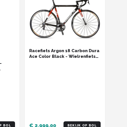
Racefiets Argon 18 Carbon Dura
Ace Color Black - Wielrenfiets
Zwart - XS - 46 CM
-
€ 2.999,00
P BOL
BEKIJK OP BOL