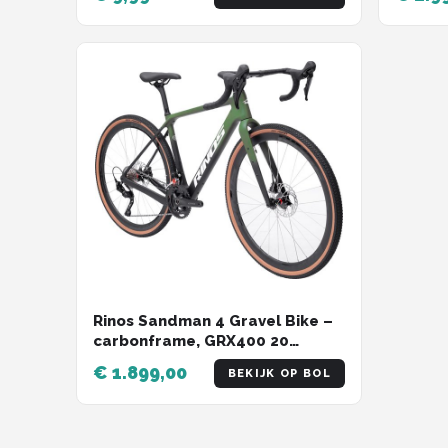
Hardlopen
Rinos Sandman 4 Gravel Bike –
carbonframe, GRX400 20
versnellingen, hydraulische
€ 1.899,00
BEKIJK OP BOL
schijfremmen, lichtgewicht,
allround fiets voor elk
terrein,Zwart Groen 54