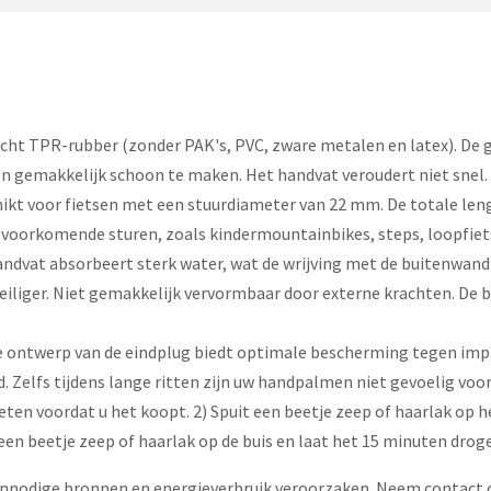
t TPR-rubber (zonder PAK's, PVC, zware metalen en latex). De gri
en gemakkelijk schoon te maken. Het handvat veroudert niet snel.
ikt voor fietsen met een stuurdiameter van 22 mm. De totale len
 voorkomende sturen, zoals kindermountainbikes, steps, loopfiet
dvat absorbeert sterk water, wat de wrijving met de buitenwand v
veiliger. Niet gemakkelijk vervormbaar door externe krachten. De bi
ontwerp van de eindplug biedt optimale bescherming tegen impa
Zelfs tijdens lange ritten zijn uw handpalmen niet gevoelig voo
eten voordat u het koopt. 2) Spuit een beetje zeep of haarlak op 
en beetje zeep of haarlak op de buis en laat het 15 minuten drogen
nnodige bronnen en energieverbruik veroorzaken. Neem contact 