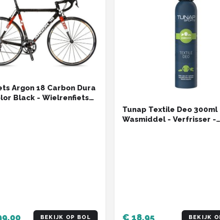
ets Argon 18 Carbon Dura
lor Black - Wielrenfiets
- S - 51 CM
Tunap Textile Deo 300ml 
Wasmiddel - Verfrisser -
sportkleding - Spray
99,00
€ 18,95
BEKIJK OP BOL
BEKIJK O