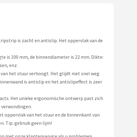
pstrip is zacht en antislip. Het oppervlak van de
gte is 100 mm, de binnendiameter is 22 mm. Dikte:
sen, enz.
an het stuur verhoogt. Het glijdt niet snel weg
nnenwand is antislip en het antislipeffect is zeer
cts. Het unieke ergonomische ontwerp past zich
r verwondingen.
het oppervlak van het stuur en de binnenkant van
. Tip: gebruik geen lijm!
op met onze klantenservice als u problemen