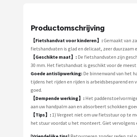
Schwalbe
Voltano
Productomschrijving
Shimano
【Fietshandvat voor kinderen】:
Gemaakt van zach
Cortina
fietshandvaten is glad en delicaat, zeer duurzaam 
【Geschikte maat】:
De fietshandvaten zijn gesch
Alle merken →
30 mm. Het fietshandvat is geschikt voor de meest
Goede antislipwerking:
De binnenwand van het han
tijdens het rijden en rijden is arbeidsbesparend en 
goed.
【Dempende werking】:
Het paddenstoelvormige 
aan uw handpalm aan en absorbeert schokken goed. 
【Tips】:
1) Vergeet niet om uw fietsstuur op te m
het stuur voordat u het monteert. Giet vervolgens e
[Vriendelijke tips]
Retourneren zonder reden zal o