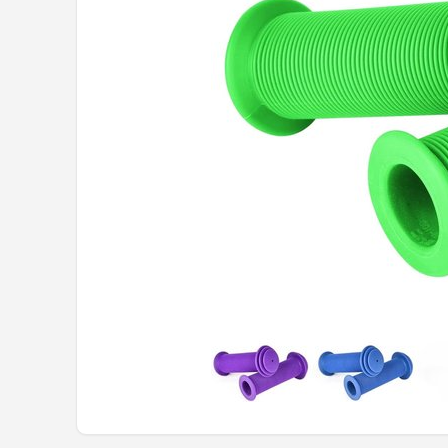
Mountainbikes
Shop
POPULAIRE MERKEN
Basil
Volare
ABUS
AXA
New Looxs
BBB Cycling