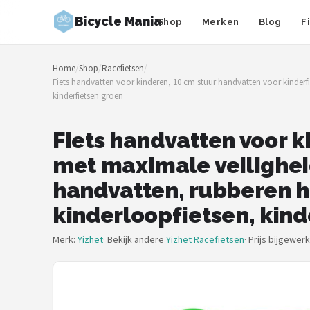
Bicycle Mania
Shop
Merken
Blog
F
Zoeken
Home
/
Shop
/
Racefietsen
/
NAVIGATIE
Fiets handvatten voor kinderen, 10 cm stuur handvatten voor kinderf
kinderfietsen groen
Shop
Merken
Fiets handvatten voor k
met maximale veilighei
Blog
handvatten, rubberen ha
Fietsroutes
kinderloopfietsen, kind
Kinderfietsen
Merk:
Yizhet
· Bekijk andere
Yizhet Racefietsen
·
Prijs bijgewer
Stadsfietsen
Elektrische fietsen