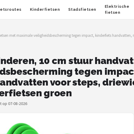
Elektrische
ietsroutes
Kinderfietsen
Stadsfietsen
fietsen
ietsen met maximale veiligheidsbescherming tegen impact, kinderfiets handvatten, r
inderen, 10 cm stuur handvat
dsbescherming tegen impact
ndvatten voor steps, driewi
erfietsen groen
kt op 07-08-2026