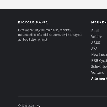
BICYCLE MANIA
MERKEN
Fiets kopen? Of je nu een e-bike, racefiets,
Basil
mountainbike of stadsfiets zoekt, bekijk ons grote
Volare
aanbod fietsen online!
ABUS
AXA
New Loox
BBB Cycl
Schwalbe
Voltano
Alle mer
© 2021-2026