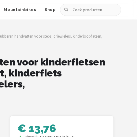
Zoeken
Mountainbikes
Shop
ubberen handvatten voor steps, driewielers, kinderloopfietsen,
ten voor kinderfietsen
, kinderfiets
elers,
€ 13,76