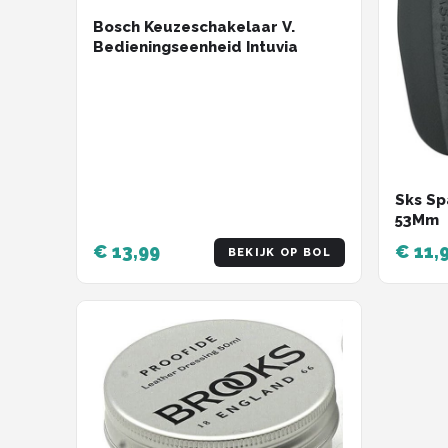
Bosch Keuzeschakelaar V.
Bedieningseenheid Intuvia
Sks Sp
53Mm
€ 13,99
€ 11,
BEKIJK OP BOL