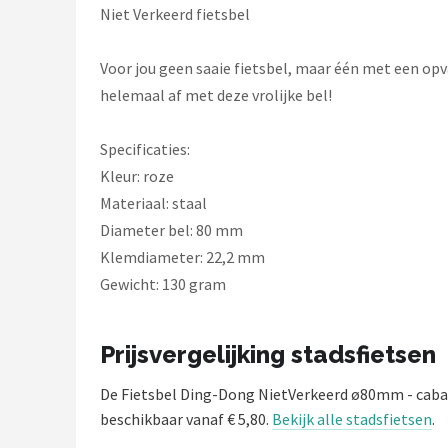
Schwalbe
Niet Verkeerd fietsbel
Voltano
Voor jou geen saaie fietsbel, maar één met een opv
helemaal af met deze vrolijke bel!
Shimano
Specificaties:
Cortina
Kleur: roze
Alle merken →
Materiaal: staal
Diameter bel: 80 mm
Klemdiameter: 22,2 mm
Gewicht: 130 gram
Prijsvergelijking stadsfietsen
De Fietsbel Ding-Dong NietVerkeerd ø80mm - caba
beschikbaar vanaf € 5,80.
Bekijk alle stadsfietsen
.