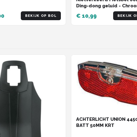
Ding-dong geluid - Chroo
Staal - Stijlvol ontwerp
00
€ 10,99
BEKIJK OP BOL
BEKIJK O
ACHTERLICHT UNION 445
BATT 50MM KRT