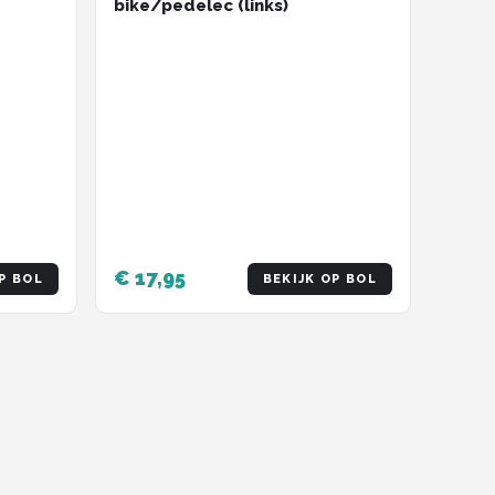
bike/pedelec (links)
€ 17,95
P BOL
BEKIJK OP BOL