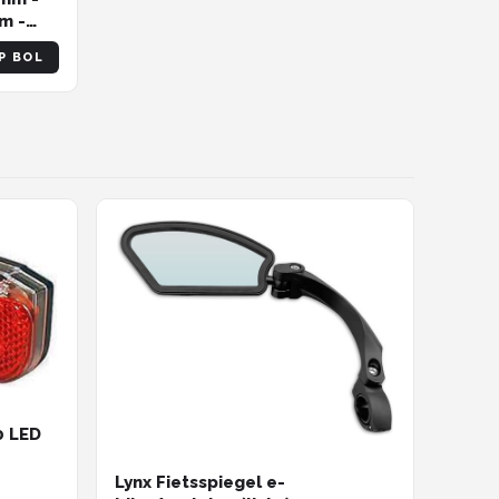
m -
P BOL
0 LED
Lynx Fietsspiegel e-