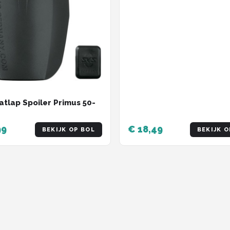
atlap Spoiler Primus 50-
99
€ 18,49
BEKIJK OP BOL
BEKIJK O