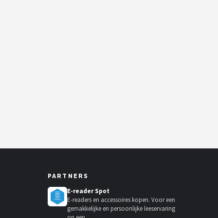
PARTNERS
E-reader Spot
E-readers en accessoires kopen. Voor een
gemakkelijke en persoonlijke leeservaring
op een...