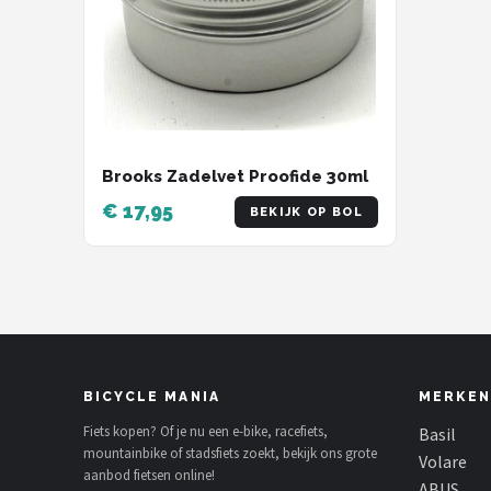
Brooks Zadelvet Proofide 30ml
€ 17,95
BEKIJK OP BOL
BICYCLE MANIA
MERKEN
Fiets kopen? Of je nu een e-bike, racefiets,
Basil
mountainbike of stadsfiets zoekt, bekijk ons grote
Volare
aanbod fietsen online!
ABUS