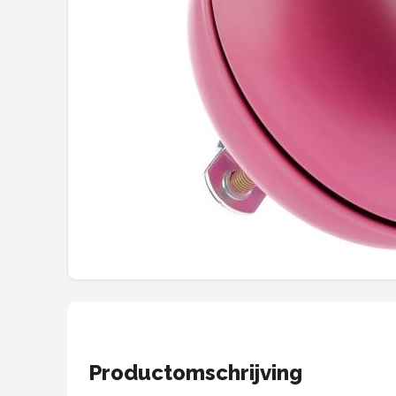
Mountainbikes
Shop
POPULAIRE MERKEN
Basil
Volare
ABUS
AXA
New Looxs
BBB Cycling
Productomschrijving