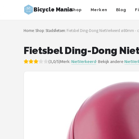
Bicycle Mania
Shop
Merken
Blog
F
Zoeken
Home
/
Shop
/
Stadsfietsen
/
Fietsbel Ding-Dong NietVerkeerd ø80mm - c
NAVIGATIE
Shop
Fietsbel Ding-Dong Nie
Merken
(3,0/5)
Merk:
NietVerkeerd
· Bekijk andere
NietVer
Blog
Fietsroutes
Kinderfietsen
Stadsfietsen
Elektrische fietsen