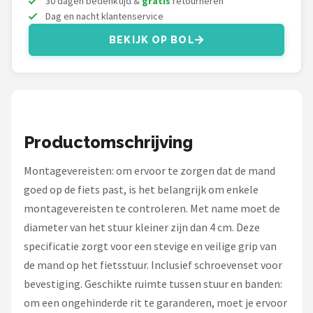
30 dagen bedenktijd &
gratis
retourneren
Schwalbe
Dag en nacht klantenservice
Voltano
BEKIJK OP BOL
Shimano
Cortina
Productomschrijving
Alle merken →
Montagevereisten: om ervoor te zorgen dat de mand
goed op de fiets past, is het belangrijk om enkele
montagevereisten te controleren. Met name moet de
diameter van het stuur kleiner zijn dan 4 cm. Deze
specificatie zorgt voor een stevige en veilige grip van
de mand op het fietsstuur. Inclusief schroevenset voor
bevestiging. Geschikte ruimte tussen stuur en banden:
om een ongehinderde rit te garanderen, moet je ervoor