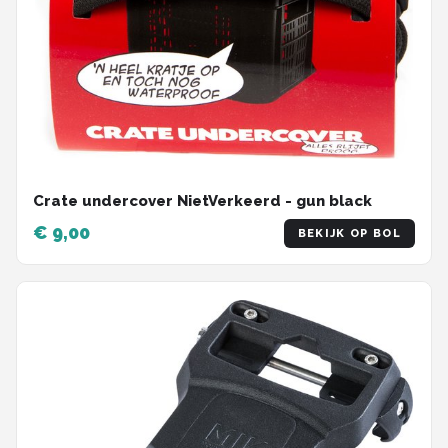
Crate undercover NietVerkeerd - gun black
€ 9,00
BEKIJK OP BOL