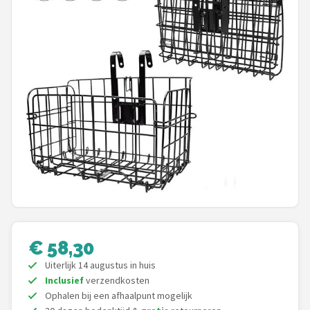
Mountainbikes
Shop
POPULAIRE MERKEN
Basil
Volare
ABUS
AXA
€ 58,30
New Looxs
Uiterlijk 14 augustus in huis
BBB Cycling
Inclusief
verzendkosten
Ophalen bij een afhaalpunt mogelijk