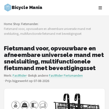
Bicycle Mania
Zoeken
Home
/
Shop
/
Fietsmanden
/
NAVIGATIE
Fietsmand voor, opvouwbare en afneembare universele mand met
snelsluiting, multifunctionele fietsmand met bevestigingsset
Shop
Merken
Fietsmand voor, opvouwbare en
afneembare universele mand met
Blog
snelsluiting, multifunctionele
fietsmand met bevestigingsset
Fietsroutes
Merk:
FastRider
· Bekijk andere
FastRider Fietsmanden
·
Prijs bijgewerkt op 07-08-2026
Kinderfietsen
Stadsfietsen
Elektrische fietsen