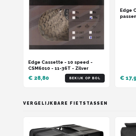
Edge C
passe
Edge Cassette - 10 speed -
CSM6010 - 11-36T - Zilver
€ 28,80
€ 17,
BEKIJK OP BOL
VERGELIJKBARE FIETSTASSEN