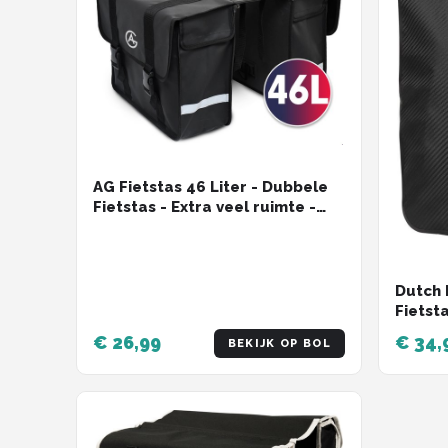
AG Fietstas 46 Liter - Dubbele
Fietstas - Extra veel ruimte -
Waterafstotend - Reflectoren
fietstassen - electrische fietsen
- Zwart - dubbel
Dutch 
Fietst
Waterd
€ 26,99
€ 34,
BEKIJK OP BOL
Schoud
Zwart