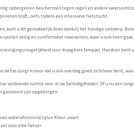
veilig opbergen en beschermen tegen regen en andere weersomstan
esloten blijft, zelfs tijdens een intensieve fietstocht.
alen, kunt u dit gemakkelijk doen dankzij het handige ontwerp. B
w spullen veilig en comfortabel meenemen, waar u ook heen gaat.
bevestigingsmogelijkheid voor draagbare lampjes. Hierdoor bent u 
van de tas zorgt ervoor dat u ook overdag goed zichtbaar bent, waa
tas voldoende ruimte voor al uw benodigdheden. Of u nu een lang
eorganiseerd zijn opgeborgen.
 van waterafstotend nylon Kleur: zwart
el voor elke fietser.