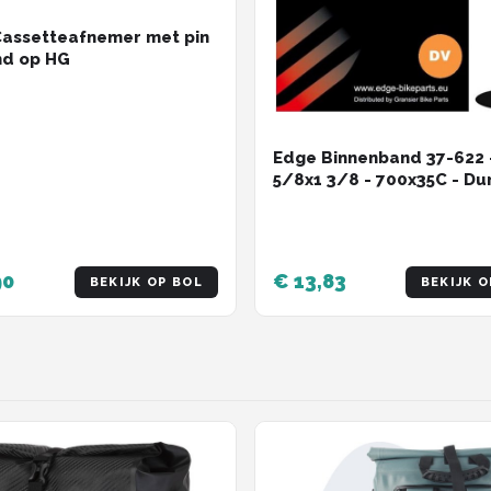
assetteafnemer met pin
nd op HG
Edge Binnenband 37-622 
5/8x1 3/8 - 700x35C - Du
ventiel
90
€ 13,83
BEKIJK OP BOL
BEKIJK O