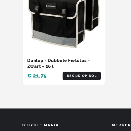
Dunlop - Dubbele Fietstas -
Zwart - 26 l
€ 21,75
BEKIJK OP BOL
BICYCLE MANIA
MERKEN