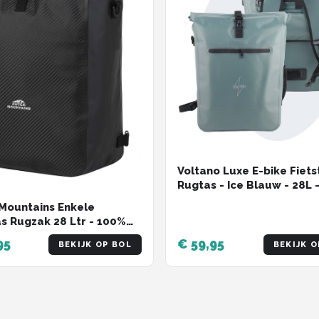
Voltano Luxe E-bike Fiets
Rugtas - Ice Blauw - 28L 
Waterdicht - Gratis
Mountains Enkele
Schouderband - Met Gro
as Rugzak 28 Ltr - 100%
Laptop Vak
icht - Fietstas,
95
€ 59,95
BEKIJK OP BOL
BEKIJK O
ertas en Rugtas in 1 -