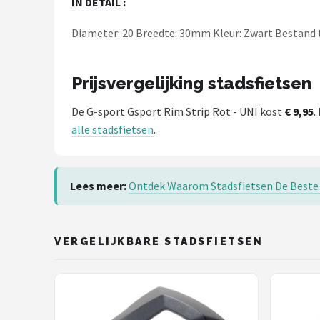
IN DETAIL :
Schwalbe
Diameter: 20 Breedte: 30mm Kleur: Zwart Bestand
Voltano
Shimano
Prijsvergelijking stadsfietsen
Cortina
De G-sport Gsport Rim Strip Rot - UNI kost
€ 9,95
.
alle stadsfietsen
.
Alle merken →
Lees meer:
Ontdek Waarom Stadsfietsen De Beste 
VERGELIJKBARE STADSFIETSEN