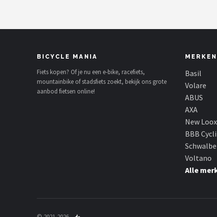
BICYCLE MANIA
MERKEN
Fiets kopen? Of je nu een e-bike, racefiets,
Basil
mountainbike of stadsfiets zoekt, bekijk ons grote
Volare
aanbod fietsen online!
ABUS
AXA
New Loox
BBB Cycl
Schwalbe
Voltano
Alle mer
© 2021-2026