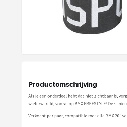
Mountainbikes
Shop
POPULAIRE MERKEN
Basil
Volare
ABUS
Productomschrijving
AXA
Als je een onderdeel hebt dat niet zichtbaar is, ver
New Looxs
wielerwereld, vooral op BMX FREESTYLE! Deze nieuw
BBB Cycling
Verkocht per paar, compatible met alle BMX 20" v