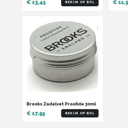
€ 13,45
€ 11,
BEKIJK OP BOL
Brooks Zadelvet Proofide 30ml
€ 17,95
BEKIJK OP BOL