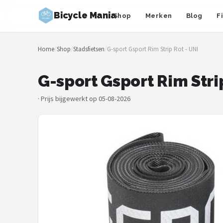
Bicycle Mania
Shop
Merken
Blog
F
Zoeken
Home
/
Shop
/
Stadsfietsen
/
G-sport Gsport Rim Strip Rot - UNI
NAVIGATIE
Shop
G-sport Gsport Rim Stri
Merken
·
Prijs bijgewerkt op 05-08-2026
Blog
Fietsroutes
Kinderfietsen
Stadsfietsen
Elektrische fietsen