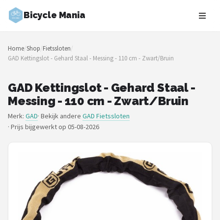
Bicycle Mania
Zoeken
Home
/
Shop
/
Fietssloten
/
NAVIGATIE
GAD Kettingslot - Gehard Staal - Messing - 110 cm - Zwart/Bruin
Shop
GAD Kettingslot - Gehard Staal -
Merken
Messing - 110 cm - Zwart/Bruin
Merk:
GAD
· Bekijk andere
GAD Fietssloten
Blog
·
Prijs bijgewerkt op 05-08-2026
Fietsroutes
Kinderfietsen
Stadsfietsen
Elektrische fietsen