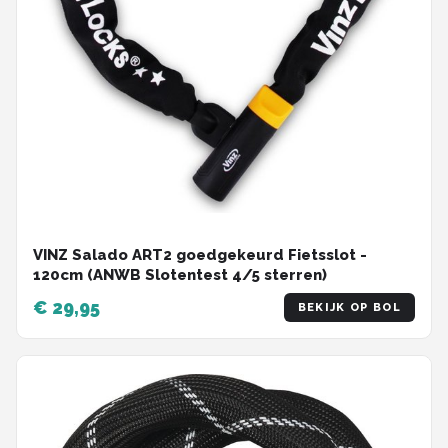
VINZ Salado ART2 goedgekeurd Fietsslot -
120cm (ANWB Slotentest 4/5 sterren)
€ 29,95
BEKIJK OP BOL