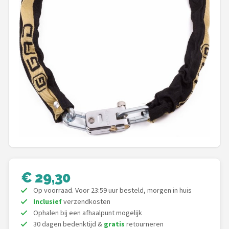
Mountainbikes
Shop
POPULAIRE MERKEN
Basil
Volare
ABUS
AXA
€ 29,30
New Looxs
Op voorraad. Voor 23:59 uur besteld, morgen in huis
Inclusief
verzendkosten
BBB Cycling
Ophalen bij een afhaalpunt mogelijk
30 dagen bedenktijd &
gratis
retourneren