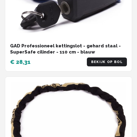
GAD Professioneel kettingslot - gehard staal -
SuperSafe cilinder - 110 cm - blauw
€ 28,31
BEKIJK OP BOL