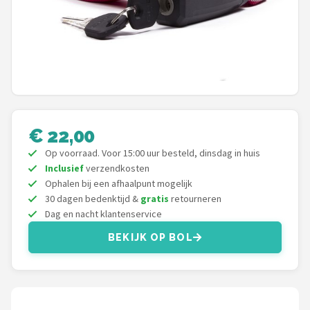
Mountainbikes
Shop
POPULAIRE MERKEN
Basil
€ 22,00
Volare
Op voorraad. Voor 15:00 uur besteld, dinsdag in huis
Inclusief
verzendkosten
ABUS
Ophalen bij een afhaalpunt mogelijk
30 dagen bedenktijd &
gratis
retourneren
AXA
Dag en nacht klantenservice
BEKIJK OP BOL
New Looxs
BBB Cycling