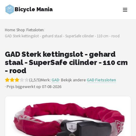
Bicycle Mania
Zoeken
Home
/
Shop
/
Fietssloten
/
NAVIGATIE
GAD Sterk kettingslot - gehard staal - SuperSafe cilinder - 110 cm - rood
Shop
GAD Sterk kettingslot - gehard
Merken
staal - SuperSafe cilinder - 110 cm
- rood
Blog
(2,5/5)
Merk:
GAD
· Bekijk andere
GAD Fietssloten
·
Prijs bijgewerkt op 07-08-2026
Fietsroutes
Kinderfietsen
Stadsfietsen
Elektrische fietsen