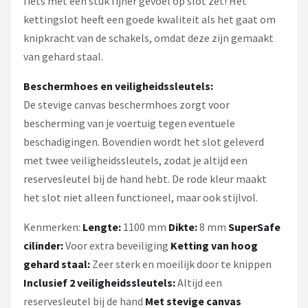
fiets met een stuk fijner gevoel op slot zet! Het
kettingslot heeft een goede kwaliteit als het gaat om
knipkracht van de schakels, omdat deze zijn gemaakt
van gehard staal.
Beschermhoes en veiligheidssleutels:
De stevige canvas beschermhoes zorgt voor
bescherming van je voertuig tegen eventuele
beschadigingen. Bovendien wordt het slot geleverd
met twee veiligheidssleutels, zodat je altijd een
reservesleutel bij de hand hebt. De rode kleur maakt
het slot niet alleen functioneel, maar ook stijlvol.
Kenmerken:
Lengte:
1100 mm
Dikte:
8 mm
SuperSafe
cilinder:
Voor extra beveiliging
Ketting van hoog
gehard staal:
Zeer sterk en moeilijk door te knippen
Inclusief 2 veiligheidssleutels:
Altijd een
reservesleutel bij de hand
Met stevige canvas