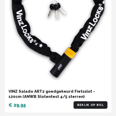
VINZ Salado ART2 goedgekeurd Fietsslot -
120cm (ANWB Slotentest 4/5 sterren)
€ 29,95
BEKIJK OP BOL